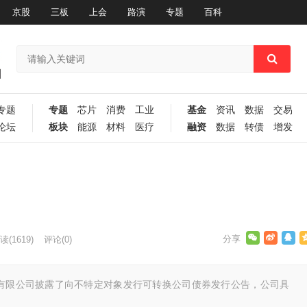
京股
三板
上会
路演
专题
百科
专题
专题
芯片
消费
工业
基金
资讯
数据
交易
论坛
板块
能源
材料
医疗
融资
数据
转债
增发
读
(1619)
评论(0)
份有限公司披露了向不特定对象发行可转换公司债券发行公告，公司具