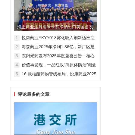
海正药业注射用米卡芬净钠出口美国首发
制剂全球化迈出关键一步
悦康药业YKYY018雾化吸入剂新适应症
1
获FDA临床试验批准，用于人偏肺病毒
海森药业2025年净利1.36亿，新厂区建
2
感染防治
设提速锚定“十五五”
东阳光药发布2025年度盈喜公告：核心
3
业务稳健驱动，国际化布局开启增长新
价值再发现，一品红以“病原体防治”概念
4
维度
勾勒增长新曲线
16 款核酸药物管线布局，悦康药业2025
5
年报披露多项创新药进展
评论最多的文章