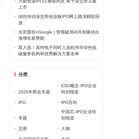
力勤资源IPO注册获同意 将于深交所主板
上市
绿控传动深交所创业板IPO网上路演精彩回
放
吉宏股份×Google | 智领破局AI共创驱动出
海增长新势能
双入选！高特电子同时入选杭州市绿色低
碳服务机构和优秀解决方案名单
分类
ESG概念-IPO企业
2025年两会专题
特别报道
IPO
IPO百科
中国芯-IPO企业特
专题
别报道
交易
人物