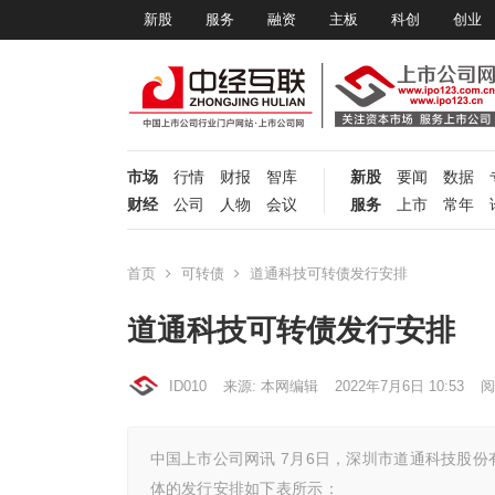
新股
服务
融资
主板
科创
创业
市场
行情
财报
智库
新股
要闻
数据
财经
公司
人物
会议
服务
上市
常年
首页
可转债
道通科技可转债发行安排
道通科技可转债发行安排
ID010
来源: 本网编辑
2022年7月6日 10:53
阅
中国上市公司网讯 7月6日，深圳市道通科技股
体的发行安排如下表所示：