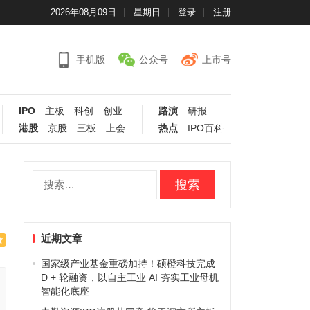
2026年08月09日
星期日
登录
注册
手机版
公众号
上市号
IPO
主板
科创
创业
路演
研报
港股
京股
三板
上会
热点
IPO百科
搜
索：
近期文章
国家级产业基金重磅加持！硕橙科技完成
D + 轮融资，以自主工业 AI 夯实工业母机
智能化底座