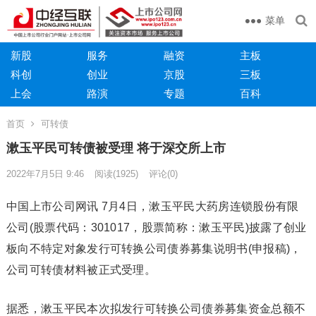
菜单
新股
服务
融资
主板
科创
创业
京股
三板
上会
路演
专题
百科
首页
可转债
漱玉平民可转债被受理 将于深交所上市
2022年7月5日 9:46
阅读
(1925)
评论(0)
中国上市公司网讯 7月4日，漱玉平民大药房连锁股份有限
公司(股票代码：301017，股票简称：漱玉平民)披露了创业
板向不特定对象发行可转换公司债券募集说明书(申报稿)，
公司可转债材料被正式受理。
据悉，漱玉平民本次拟发行可转换公司债券募集资金总额不