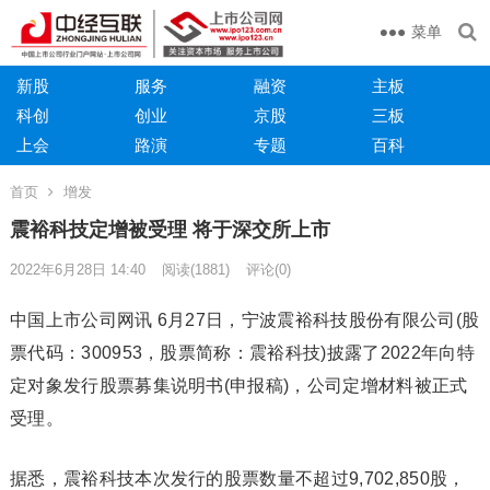
菜单
新股
服务
融资
主板
科创
创业
京股
三板
上会
路演
专题
百科
首页
增发
震裕科技定增被受理 将于深交所上市
2022年6月28日 14:40
阅读
(1881)
评论(0)
中国上市公司网讯 6月27日，宁波震裕科技股份有限公司(股
票代码：300953，股票简称：震裕科技)披露了2022年向特
定对象发行股票募集说明书(申报稿)，公司定增材料被正式
受理。
据悉，震裕科技本次发行的股票数量不超过9,702,850股，