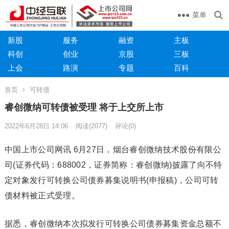
菜单
新股
服务
融资
主板
科创
创业
京股
三板
上会
路演
专题
百科
首页
可转债
睿创微纳可转债被受理 将于上交所上市
2022年6月28日 14:06
阅读
(2077)
评论(0)
中国上市公司网讯 6月27日，烟台睿创微纳技术股份有限公
司(证券代码：688002，证券简称：睿创微纳)披露了向不特
定对象发行可转换公司债券募集说明书(申报稿)，公司可转
债材料被正式受理。
据悉，睿创微纳本次拟发行可转换公司债券募集资金总额不