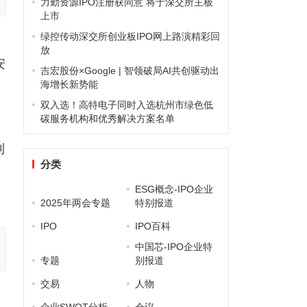
力勤资源IPO注册获同意 将于深交所主板
上市
绿控传动深交所创业板IPO网上路演精彩回
放
安
吉宏股份×Google | 智领破局AI共创驱动出
海增长新势能
双入选！高特电子同时入选杭州市绿色低
碳服务机构和优秀解决方案名单
利
分类
ESG概念-IPO企业
2025年两会专题
特别报道
IPO
IPO百科
中国芯-IPO企业特
专题
别报道
交易
人物