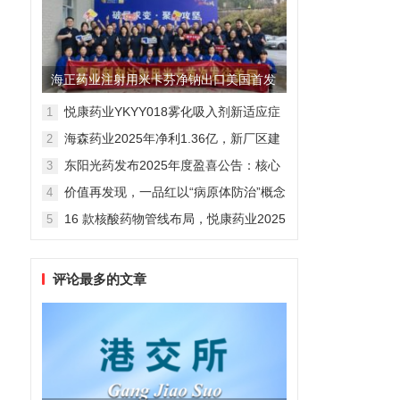
海正药业注射用米卡芬净钠出口美国首发
制剂全球化迈出关键一步
悦康药业YKYY018雾化吸入剂新适应症
1
获FDA临床试验批准，用于人偏肺病毒
海森药业2025年净利1.36亿，新厂区建
2
感染防治
设提速锚定“十五五”
东阳光药发布2025年度盈喜公告：核心
3
业务稳健驱动，国际化布局开启增长新
价值再发现，一品红以“病原体防治”概念
4
维度
勾勒增长新曲线
16 款核酸药物管线布局，悦康药业2025
5
年报披露多项创新药进展
评论最多的文章