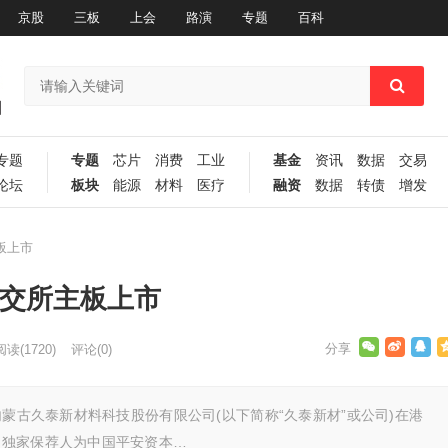
京股
三板
上会
路演
专题
百科
专题
专题
芯片
消费
工业
基金
资讯
数据
交易
论坛
板块
能源
材料
医疗
融资
数据
转债
增发
板上市
港交所主板上市
阅读
(1720)
评论(0)
内蒙古久泰新材料科技股份有限公司(以下简称“久泰新材”或公司)在港
，独家保荐人为中国平安资本…