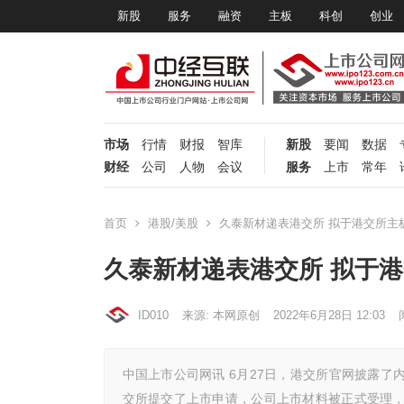
新股
服务
融资
主板
科创
创业
市场
行情
财报
智库
新股
要闻
数据
财经
公司
人物
会议
服务
上市
常年
首页
港股/美股
久泰新材递表港交所 拟于港交所主
久泰新材递表港交所 拟于
ID010
来源: 本网原创
2022年6月28日 12:03
中国上市公司网讯 6月27日，港交所官网披露了
交所提交了上市申请，公司上市材料被正式受理