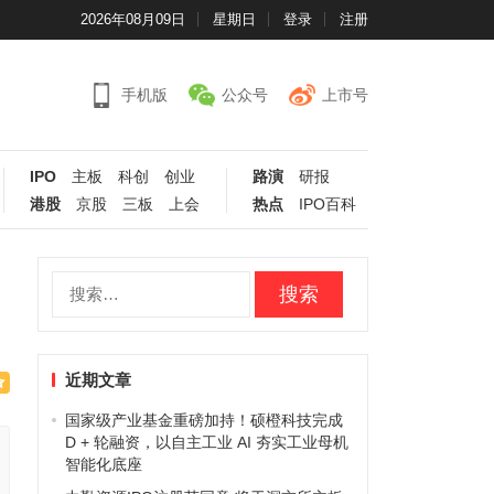
2026年08月09日
星期日
登录
注册
手机版
公众号
上市号
IPO
主板
科创
创业
路演
研报
港股
京股
三板
上会
热点
IPO百科
搜
索：
近期文章
国家级产业基金重磅加持！硕橙科技完成
D + 轮融资，以自主工业 AI 夯实工业母机
智能化底座