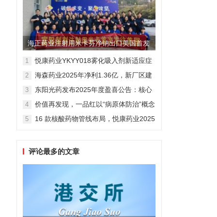
海正药业注射用米卡芬净钠出口美国首发
制剂全球化迈出关键一步
悦康药业YKYY018雾化吸入剂新适应症
1
获FDA临床试验批准，用于人偏肺病毒
海森药业2025年净利1.36亿，新厂区建
2
感染防治
设提速锚定“十五五”
东阳光药发布2025年度盈喜公告：核心
3
业务稳健驱动，国际化布局开启增长新
价值再发现，一品红以“病原体防治”概念
4
维度
勾勒增长新曲线
16 款核酸药物管线布局，悦康药业2025
5
年报披露多项创新药进展
评论最多的文章