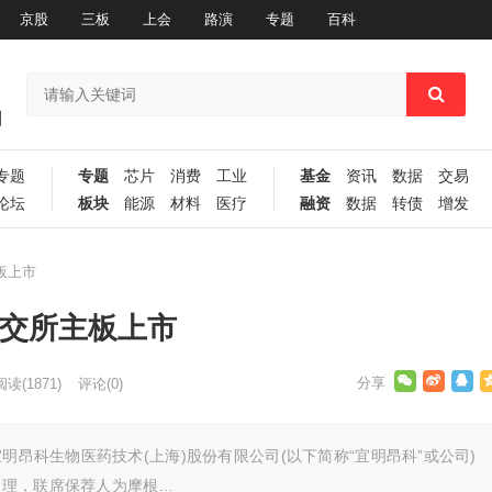
京股
三板
上会
路演
专题
百科
专题
专题
芯片
消费
工业
基金
资讯
数据
交易
论坛
板块
能源
材料
医疗
融资
数据
转债
增发
板上市
港交所主板上市
阅读
(1871)
评论(0)
明昂科生物医药技术(上海)股份有限公司(以下简称“宜明昂科”或公司)
受理，联席保荐人为摩根…