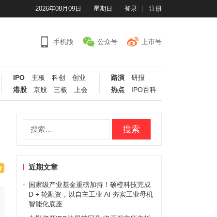
2026年08月09日
星期日
登录
注册
手机版
公众号
上市号
IPO
主板
科创
创业
路演
研报
港股
京股
三板
上会
热点
IPO百科
搜
索：
近期文章
国家级产业基金重磅加持！硕橙科技完成
D + 轮融资，以自主工业 AI 夯实工业母机
智能化底座