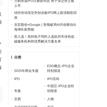
力勤资源IPO注册获同意 将于深交所主板
上市
绿控传动深交所创业板IPO网上路演精彩回
以
放
根
吉宏股份×Google | 智领破局AI共创驱动出
海增长新势能
双入选！高特电子同时入选杭州市绿色低
碳服务机构和优秀解决方案名单
疗
而
分类
可
ESG概念-IPO企业
服
2025年两会专题
特别报道
IPO
IPO百科
中国芯-IPO企业特
专题
别报道
交易
人物