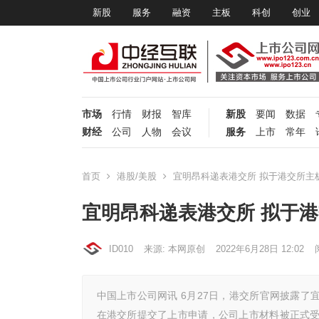
新股
服务
融资
主板
科创
创业
市场
行情
财报
智库
新股
要闻
数据
财经
公司
人物
会议
服务
上市
常年
首页
港股/美股
宜明昂科递表港交所 拟于港交所主
宜明昂科递表港交所 拟于
ID010
来源: 本网原创
2022年6月28日 12:02
中国上市公司网讯 6月27日，港交所官网披露了宜
在港交所提交了上市申请，公司上市材料被正式