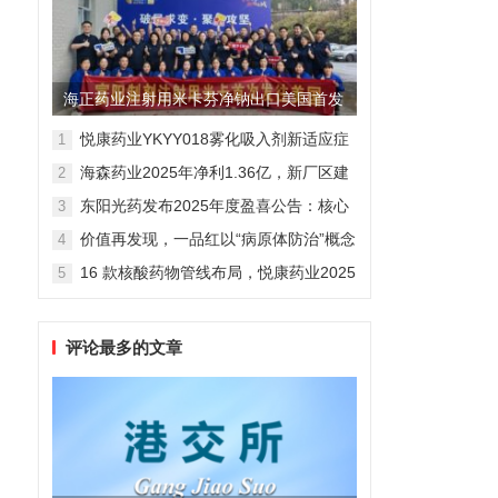
海正药业注射用米卡芬净钠出口美国首发
制剂全球化迈出关键一步
悦康药业YKYY018雾化吸入剂新适应症
1
获FDA临床试验批准，用于人偏肺病毒
海森药业2025年净利1.36亿，新厂区建
2
感染防治
设提速锚定“十五五”
东阳光药发布2025年度盈喜公告：核心
3
业务稳健驱动，国际化布局开启增长新
价值再发现，一品红以“病原体防治”概念
4
维度
勾勒增长新曲线
16 款核酸药物管线布局，悦康药业2025
5
年报披露多项创新药进展
评论最多的文章