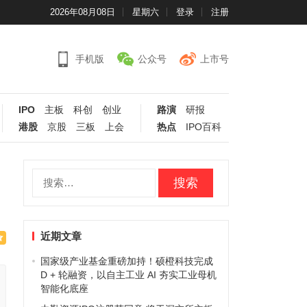
2026年08月08日
星期六
登录
注册
手机版
公众号
上市号
IPO
主板
科创
创业
路演
研报
港股
京股
三板
上会
热点
IPO百科
搜
索：
近期文章
国家级产业基金重磅加持！硕橙科技完成
D + 轮融资，以自主工业 AI 夯实工业母机
智能化底座