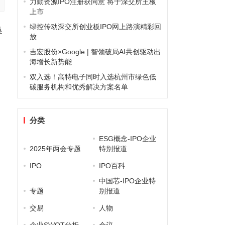
力勤资源IPO注册获同意 将于深交所主板
上市
绿控传动深交所创业板IPO网上路演精彩回
换
放
吉宏股份×Google | 智领破局AI共创驱动出
海增长新势能
双入选！高特电子同时入选杭州市绿色低
碳服务机构和优秀解决方案名单
分类
ESG概念-IPO企业
2025年两会专题
特别报道
IPO
IPO百科
中国芯-IPO企业特
专题
别报道
交易
人物