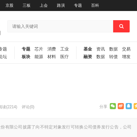
京股
三板
上会
路演
专题
百科
专题
专题
芯片
消费
工业
基金
资讯
数据
交易
论坛
板块
能源
材料
医疗
融资
数据
转债
增发
阅读
(2214)
评论(0)
滤股份有限公司披露了向不特定对象发行可转换公司债券发行公告，公司