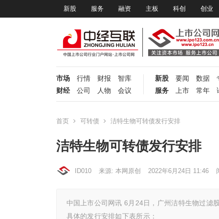
新股
服务
融资
主板
科创
创业
市场
行情
财报
智库
新股
要闻
数据
财经
公司
人物
会议
服务
上市
常年
首页
可转债
洁特生物可转债发行安排
洁特生物可转债发行安排
ID010
来源: 本网原创
2022年6月24日 11:46
中国上市公司网讯 6月24日，广州洁特生物过
具体的发行安排如下表所示：