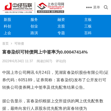
菜单
新股
服务
融资
主板
科创
创业
京股
三板
上会
路演
专题
百科
首页
可转债
富春染织可转债网上中签率为0.00047414%
2022年6月24日 11:37
阅读
(1927)
评论(0)
中国上市公司网讯 6月24日，芜湖富春染织股份有限公司(证
券代码：605189，证券简称：富春染织)发布了公开发行可
转换公司债券网上中签率及优先配售结果公告。
据公告显示，富春染织根据上交所提供的网上优先配售数
据，最终向发行人原股东优先配售的富春转债为