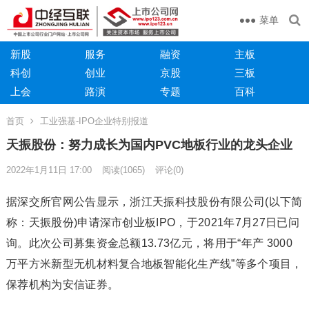
菜单
新股
服务
融资
主板
科创
创业
京股
三板
上会
路演
专题
百科
首页
工业强基-IPO企业特别报道
天振股份：努力成长为国内PVC地板行业的龙头企业
2022年1月11日 17:00
阅读
(1065)
评论(0)
据深交所官网公告显示，浙江天振科技股份有限公司(以下简
称：天振股份)申请深市创业板IPO，于2021年7月27日已问
询。此次公司募集资金总额13.73亿元，将用于“年产 3000
万平方米新型无机材料复合地板智能化生产线”等多个项目，
保荐机构为安信证券。