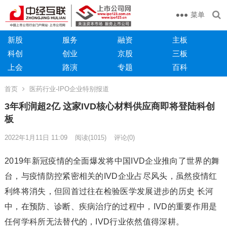
菜单
新股
服务
融资
主板
科创
创业
京股
三板
上会
路演
专题
百科
首页
医药行业-IPO企业特别报道
3年利润超2亿 这家IVD核心材料供应商即将登陆科创
板
2022年1月11日 11:09
阅读
(1015)
评论(0)
2019年新冠疫情的全面爆发将中国IVD企业推向了世界的舞
台，与疫情防控紧密相关的IVD企业占尽风头，虽然疫情红
利终将消失，但回首过往在检验医学发展进步的历史 长河
中，在预防、诊断、疾病治疗的过程中，IVD的重要作用是
任何学科所无法替代的，IVD行业依然值得深耕。