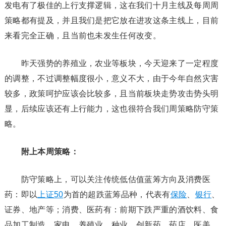
发电有了极佳的上行支撑逻辑，这在我们十月主线及每周周
策略都有提及，并且我们是把它放在进攻这条主线上，目前
来看完全正确，且当前也未发生任何改变。
昨天强势的养殖业，农业等板块，今天迎来了一定程度
的调整，不过调整幅度很小，意义不大，由于今年自然灾害
较多，政策呵护应该会比较多，且当前板块走势攻击势头明
显，后续应该还有上行能力，这也很符合我们周策略防守策
略。
附上本周策略：
防守策略上，可以关注传统低估值蓝筹方向及消费医
药：即以
上证50
为首的超跌蓝筹品种，代表有
保险
、
银行
、
证券、地产等；消费、医药有：前期下跌严重的酒饮料、食
品加工制造、家电、养殖业、种业、创新药、药店、医美