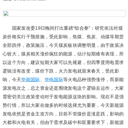
国家发改委19日晚间打出重磅“组合拳”：研究依法对煤
炭价格实行干预措施，受此影响，焦煤、焦炭、动煤等期货
全部跌停，政策施压，今天煤炭板块调整明显，由于政策决
心较大，煤炭相关涨价疯狂的能源，估计短期难有表现，所
以这个方向，建议短期大家可以先规避，但四季度用电需求
逻辑没有改变，煤价下跌，火力发电就迎来春天，受此影
响，今天
华能国际
、
华电国际
等火电品种强势涨停，而新能
源发电次之，总之资金还是围绕发电这个逻辑去运作，大家
需密切关注政策变动对于发电能源这块的影响。现在不是强
势行情，所以大家在做多的时候选择尤为重要，今天新能源
发电依然是资金主攻方向，目前不管煤价是涨是跌，影响的
大都和火电有关，但由于需求及碳中和双重要求下，新能源