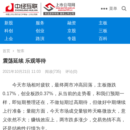
菜单
新股
服务
融资
主板
科创
创业
京股
三板
上会
路演
专题
百科
首页
智库
震荡延续 乐观等待
2021年10月21日 11:03
阅读
(735)
评论(0)
今天市场相对疲软，最终两市冲高回落，主板微跌
0.17%，创业板跌0.37%，从当前的走势看，和我们预期一
样，即短期整理还在，不做短期过高期待，但做好中期继续
上行准备；量能方面，今天市场成交量较昨天略微放大，意
义依然不大；赚钱效应上，两市跌多涨少，交易热情不高，
还是结构性行情为主。