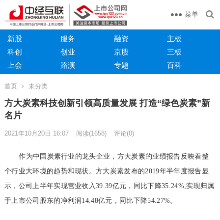
菜单
新股
服务
融资
主板
科创
创业
京股
三板
上会
路演
专题
百科
首页
未分类
方大炭素科技创新引领高质量发展 打造“绿色炭素”新
名片
2021年10月20日 16:07
阅读
(1658)
评论(0)
作为中国炭素行业的龙头企业，方大炭素的业绩报告反映着整
个行业大环境的趋势和现状。方大炭素发布的2019年半年度报告显
示，公司上半年实现营业收入39.39亿元，同比下降35.24%;实现归属
于上市公司股东的净利润14.48亿元，同比下降54.27%。