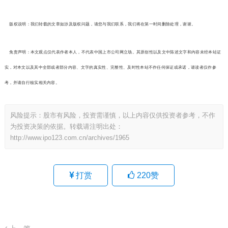
版权说明：我们转载的文章如涉及版权问题，请您与我们联系，我们将在第一时间删除处理，谢谢。
免责声明：本文观点仅代表作者本人，不代表中国上市公司网立场。其原创性以及文中陈述文字和内容未经本站证
实，对本文以及其中全部或者部分内容、文字的真实性、完整性、及时性本站不作任何保证或承诺，请读者仅作参
考，并请自行核实相关内容。
风险提示：股市有风险，投资需谨慎，以上内容仅供投资者参考，不作
为投资决策的依据。转载请注明出处：
http://www.ipo123.com.cn/archives/1965
打赏
220
赞