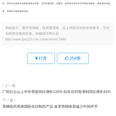
实，对本文以及其中全部或者部分内容、文字的真实性、完整性、及时性本站不作任何保证或承诺，请读者仅作参
考，并请自行核实相关内容。
风险提示：股市有风险，投资需谨慎，以上内容仅供投资者参考，不作
为投资决策的依据。转载请注明出处：
http://www.ipo123.com.cn/archives/1946
打赏
254
赞
上一篇
广药白云山上半年营收同比增长125% 扣非后归母净利同比增长43%
下一篇
景峰医药再推国际化仿制药产品 改革营销体系减少中间环节