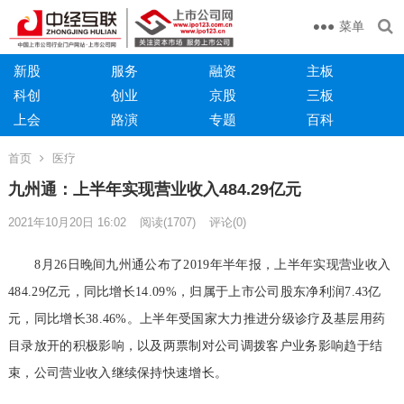
菜单
新股
服务
融资
主板
科创
创业
京股
三板
上会
路演
专题
百科
首页
医疗
九州通：上半年实现营业收入484.29亿元
2021年10月20日 16:02
阅读
(1707)
评论(0)
8月26日晚间九州通公布了2019年半年报，上半年实现营业收入
484.29亿元，同比增长14.09%，归属于上市公司股东净利润7.43亿
元，同比增长38.46%。上半年受国家大力推进分级诊疗及基层用药
目录放开的积极影响，以及两票制对公司调拨客户业务影响趋于结
束，公司营业收入继续保持快速增长。