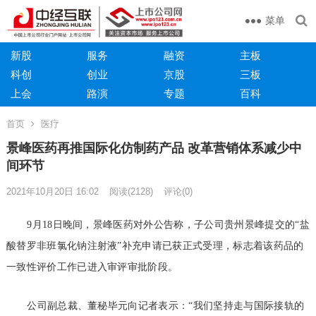
菜单
新股
服务
融资
主板
科创
创业
京股
三板
上会
路演
专题
百科
首页
医疗
景峰医药再推国际化仿制药产品 改革营销体系减少中
间环节
2021年10月20日 16:02
阅读
(2128)
评论(0)
9月18日晚间，景峰医药对外公告称，子公司贵州景峰提交的“盐
酸替罗非班氯化钠注射液”补充申请已获正式受理，标志着该药品的
一致性评价工作已进入审评审批阶段。
公司副总裁、董秘毕元向记者表示：“我们坚持走与国际接轨的