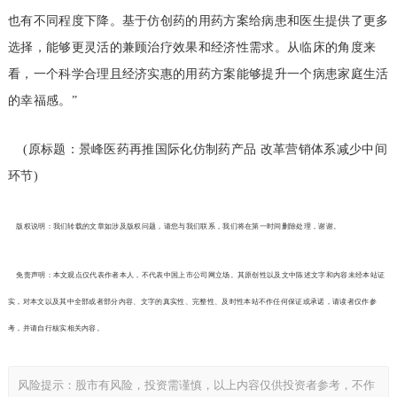
也有不同程度下降。基于仿创药的用药方案给病患和医生提供了更多
选择，能够更灵活的兼顾治疗效果和经济性需求。从临床的角度来
看，一个科学合理且经济实惠的用药方案能够提升一个病患家庭生活
的幸福感。”
(原标题：景峰医药再推国际化仿制药产品 改革营销体系减少中间
环节)
版权说明：我们转载的文章如涉及版权问题，请您与我们联系，我们将在第一时间删除处理，谢谢。
免责声明：本文观点仅代表作者本人，不代表中国上市公司网立场。其原创性以及文中陈述文字和内容未经本站证
实，对本文以及其中全部或者部分内容、文字的真实性、完整性、及时性本站不作任何保证或承诺，请读者仅作参
考，并请自行核实相关内容。
风险提示：股市有风险，投资需谨慎，以上内容仅供投资者参考，不作