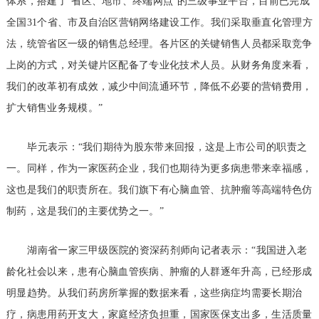
体系，搭建了‘省区、地市、终端网点’的三级事业平台，目前已完成
全国31个省、市及自治区营销网络建设工作。我们采取垂直化管理方
法，统管省区一级的销售总经理。各片区的关键销售人员都采取竞争
上岗的方式，对关键片区配备了专业化技术人员。从财务角度来看，
我们的改革初有成效，减少中间流通环节，降低不必要的营销费用，
扩大销售业务规模。”
毕元表示：“我们期待为股东带来回报，这是上市公司的职责之
一。同样，作为一家医药企业，我们也期待为更多病患带来幸福感，
这也是我们的职责所在。我们旗下有心脑血管、抗肿瘤等高端特色仿
制药，这是我们的主要优势之一。”
湖南省一家三甲级医院的资深药剂师向记者表示：“我国进入老
龄化社会以来，患有心脑血管疾病、肿瘤的人群逐年升高，已经形成
明显趋势。从我们药房所掌握的数据来看，这些病症均需要长期治
疗，病患用药开支大，家庭经济负担重，国家医保支出多，生活质量