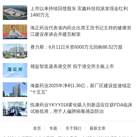
上市以来持续回馈股东 宏鑫科技拟派发现金红利
1480万元
海正药业代表省内药企出席王浩书记主持的健康浙
江建设座谈会并建言献策
赛力斯：6月11日斥资6000万元回购88.52万股
领益智造递表港交所 拟于港交所主板上市
海森药业2025年净利1.36亿，新厂区建设提速锚定
“十五五”
悦康药业YKYY018雾化吸入剂新适应症获FDA临床
试验批准，用于人偏肺病毒感染防治
首页
专题
关于我们
最新文章