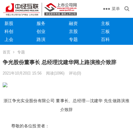
菜单
新股
服务
融资
主板
科创
创业
京股
三板
上会
路演
专题
百科
首页
专题
争光股份董事长 总经理沈建华网上路演推介致辞
2021年10月20日 15:56
阅读
(1096)
评论(0)
浙江争光实业股份有限公司 董事长、总经理—沈建华 先生做路演推
介致辞
尊敬的各位投资者：