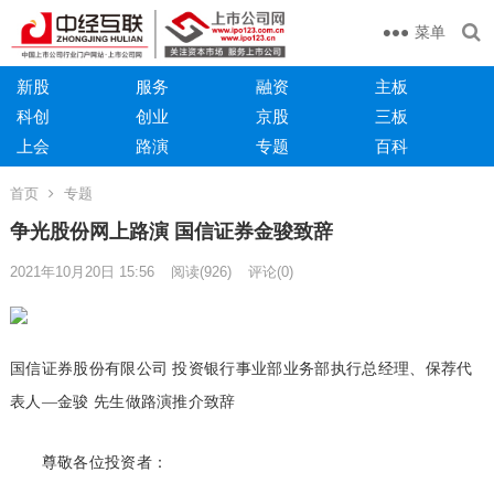
菜单
新股
服务
融资
主板
科创
创业
京股
三板
上会
路演
专题
百科
首页
专题
争光股份网上路演 国信证券金骏致辞
2021年10月20日 15:56
阅读
(926)
评论(0)
国信证券股份有限公司 投资银行事业部业务部执行总经理、保荐代
表人—金骏 先生做路演推介致辞
尊敬各位投资者：