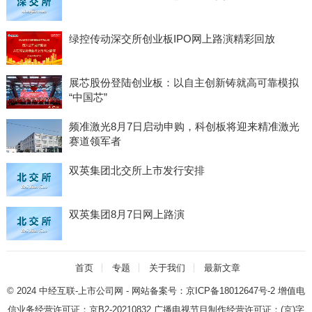
绿控传动深交所创业板IPO网上路演精彩回放
展芯股份登陆创业板：以自主创新铸就高可靠模拟
“中国芯”
频准激光8月7日启动申购，科创板将迎来精准激光
赛道领军者
双英集团北交所上市发行安排
双英集团8月7日网上路演
首页
专题
关于我们
最新文章
© 2024
中经互联-上市公司网
- 网站备案号：
京ICP备18012647号-2
增值电
信业务经营许可证：
京B2-20210832
广播电视节目制作经营许可证：
(京)字