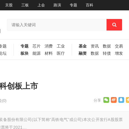
京股
三板
上会
路演
专题
百科
专题
专题
芯片
消费
工业
基金
资讯
数据
交易
论坛
板块
能源
材料
医疗
融资
数据
转债
增发
所科创板上市
(0)
备股份有限公司(以下简称“高铁电气”或公司)本次公开发行A股股票
票将于2021…