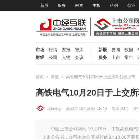
新股
服务
融资
主板
科创
创业
市场
行情
财报
智库
新股
要闻
数据
财经
公司
人物
会议
服务
上市
常年
首页
新股
高铁电气10月20日于上交所科创板上市
高铁电气10月20日于上交
admingl
2021年10月20日 15:40
阅读
(837)
评论
中国上市公司网讯 10月19日，中铁高铁电气装
上市公告书，公司本次公开发行的9,410.00万股股