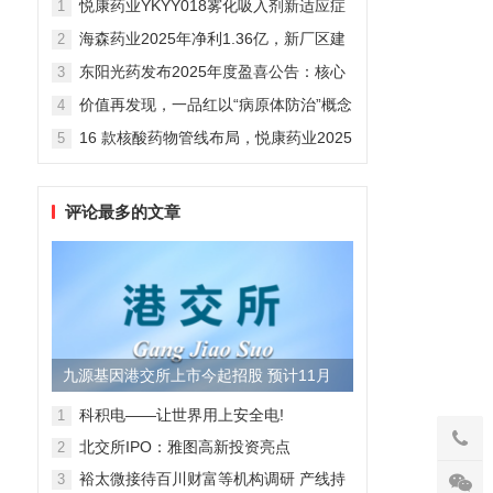
悦康药业YKYY018雾化吸入剂新适应症
1
获FDA临床试验批准，用于人偏肺病毒
海森药业2025年净利1.36亿，新厂区建
2
感染防治
设提速锚定“十五五”
东阳光药发布2025年度盈喜公告：核心
3
业务稳健驱动，国际化布局开启增长新
价值再发现，一品红以“病原体防治”概念
4
维度
勾勒增长新曲线
16 款核酸药物管线布局，悦康药业2025
5
年报披露多项创新药进展
评论最多的文章
九源基因港交所上市今起招股 预计11月
28日上市
科积电——让世界用上安全电!
1
北交所IPO：雅图高新投资亮点
2
裕太微接待百川财富等机构调研 产线持
3