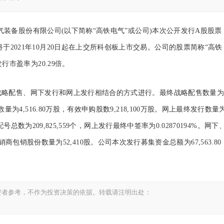
装备股份有限公司(以下简称“高铁电气”或公司)本次公开发行A股股票
票将于2021年10月20日起在上交所科创板上市交易。公司的股票简称“高铁
发行市盈率为20.29倍。
战略配售、
网下发行和网上发行相结合的方式进行。最终战略配售数量
行数量为4,516.80万股，有效申购股数9,218,100万股。网上最终发行数量
股，配号总数为209,825,559个，网上发行最终中签率为0.02870194%。网下
销股份数量为52,410股。公司本次发行募集资金总额为67,563.80
资者参考，不作为投资决策的依据。转载请注明出处：