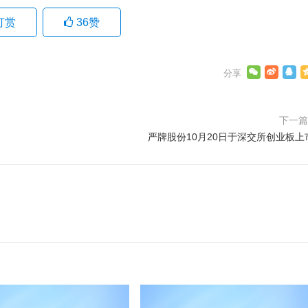
打赏
36
赞
下一
严牌股份10月20日于深交所创业板上