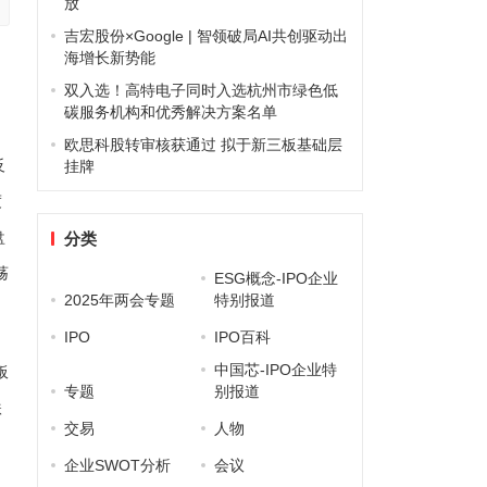
放
吉宏股份×Google | 智领破局AI共创驱动出
海增长新势能
双入选！高特电子同时入选杭州市绿色低
碳服务机构和优秀解决方案名单
欧思科股转审核获通过 拟于新三板基础层
反
挂牌
度
盘
分类
荡
ESG概念-IPO企业
2025年两会专题
特别报道
IPO
IPO百科
中国芯-IPO企业特
板
专题
别报道
跌
交易
人物
企业SWOT分析
会议