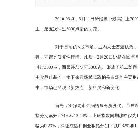
3010.03点，3月11日沪指盘中最高冲上300
里，第五次冲过3000点后的回落。
对于目前的A股市场，业内人士普遍认为，年后
弹，可谓是修复性行情。此后，2月20日沪指在鼠年首
冲过3000点，而最终却失守3000点。形成了第二
夯实股价基础，接下来震荡模式恐怕是市场的主要形
中，市场已呈现出新热点、新格局和新变化。
首先，沪深两市强弱格局有所变化。节后以来
指分别飙升7.74%和13.44%，上证指数同期涨幅
幅为0.23%，深证成指和创业板指分别下跌0.32%和1.