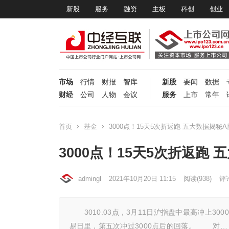
新股
服务
融资
主板
科创
创业
市场
行情
财报
智库
新股
要闻
数据
财经
公司
人物
会议
服务
上市
常年
首页
基金
3000点！15天5次折返跑 五大数据揭秘
3000点！15天5次折返跑
admingl
2021年10月20日 11:15
阅读
(938)
评论
3010.03点，3月11日沪指盘中最高冲上300
易日里，第五次冲过3000点后的回落。 对…