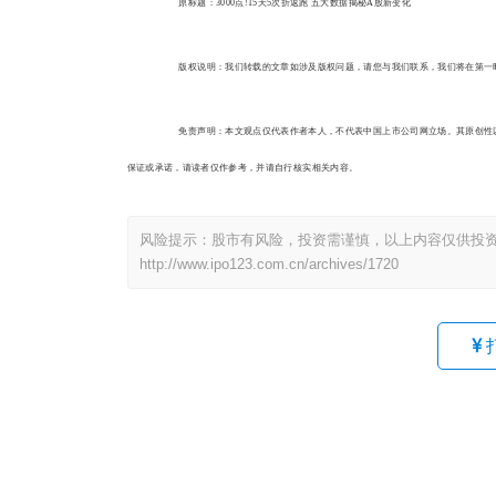
原标题：3000点!15天5次折返跑 五大数据揭秘A股新变化
版权说明：我们转载的文章如涉及版权问题，请您与我们联系，我们将在第一
免责声明：本文观点仅代表作者本人，不代表中国上市公司网立场。其原创性以
保证或承诺，请读者仅作参考，并请自行核实相关内容。
风险提示：股市有风险，投资需谨慎，以上内容仅供投
http://www.ipo123.com.cn/archives/1720