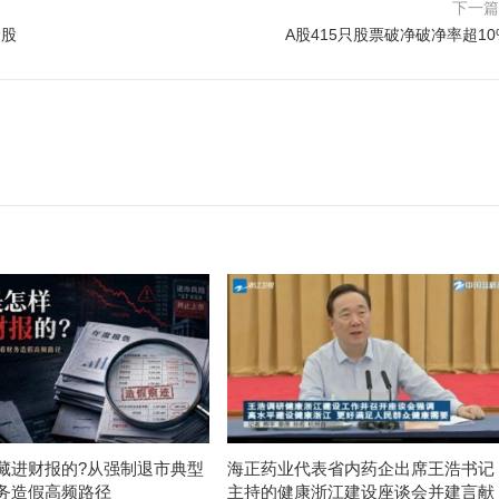
下一
念股
A股415只股票破净破净率超10
藏进财报的?从强制退市典型
海正药业代表省内药企出席王浩书记
务造假高频路径
主持的健康浙江建设座谈会并建言献