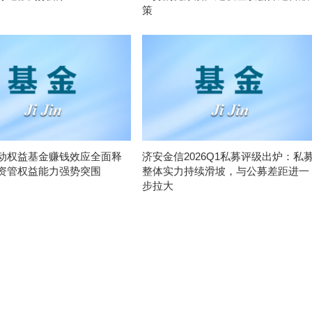
策
动权益基金赚钱效应全面释
济安金信2026Q1私募评级出炉：私
资管权益能力强势突围
整体实力持续滑坡，与公募差距进一
步拉大