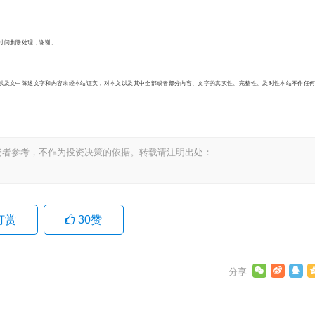
时间删除处理，谢谢。
及文中陈述文字和内容未经本站证实，对本文以及其中全部或者部分内容、文字的真实性、完整性、及时性本站不作任
资者参考，不作为投资决策的依据。转载请注明出处：
打赏
30
赞