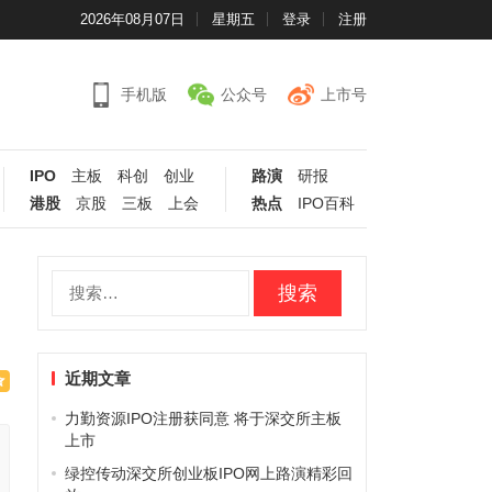
2026年08月07日
星期五
登录
注册
手机版
公众号
上市号
IPO
主板
科创
创业
路演
研报
港股
京股
三板
上会
热点
IPO百科
搜
索：
近期文章
力勤资源IPO注册获同意 将于深交所主板
上市
绿控传动深交所创业板IPO网上路演精彩回