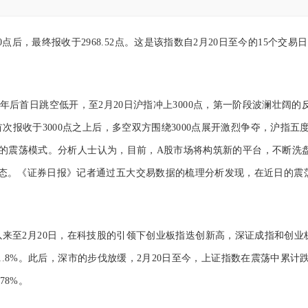
0点后，最终报收于2968.52点。这是该指数自2月20日至今的15个交易日
首日跳空低开，至2月20日沪指冲上3000点，第一阶段波澜壮阔的
次报收于3000点之上后，多空双方围绕3000点展开激烈争夺，沪指五
阶段的震荡模式。分析人士认为，目前，A股市场将构筑新的平台，不断洗
态。《证券日报》记者通过五大交易数据的梳理分析发现，在近日的震
至2月20日，在科技股的引领下创业板指迭创新高，深证成指和创业
仅为1.8%。此后，深市的步伐放缓，2月20日至今，上证指数在震荡中累计
78%。