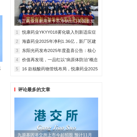
海正药业注射用米卡芬净钠出口美国首发
制剂全球化迈出关键一步
悦康药业YKYY018雾化吸入剂新适应症
1
获FDA临床试验批准，用于人偏肺病毒
海森药业2025年净利1.36亿，新厂区建
2
感染防治
设提速锚定“十五五”
东阳光药发布2025年度盈喜公告：核心
3
业务稳健驱动，国际化布局开启增长新
价值再发现，一品红以“病原体防治”概念
4
维度
勾勒增长新曲线
募
16 款核酸药物管线布局，悦康药业2025
5
年报披露多项创新药进展
评论最多的文章
九源基因港交所上市今起招股 预计11月