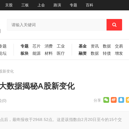
京股
三板
上会
路演
专题
百科
专题
专题
芯片
消费
工业
基金
资讯
数据
交易
论坛
板块
能源
材料
医疗
融资
数据
转债
增发
A股新变化
 五大数据揭秘A股新变化
(0)
0点后，最终报收于2968.52点。这是该指数自2月20日至今的15个交