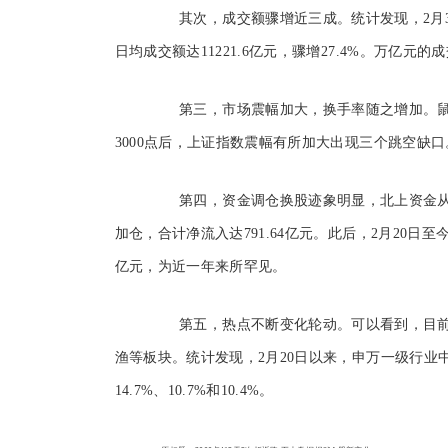
其次，成交额骤增近三成。统计发现，2月3日至
日均成交额达11221.6亿元，骤增27.4%。万亿
第三，市场震幅加大，换手率随之增加。鼠年
3000点后，上证指数震幅有所加大出现三个跳空缺口
第四，资金调仓换股迹象明显，北上资金从持
加仓，合计净流入达791.64亿元。此后，2月20日至今
亿元，为近一年来所罕见。
第五，热点不断变化轮动。可以看到，目前市
渔等板块。统计发现，2月20日以来，申万一级行业
14.7%、10.7%和10.4%。