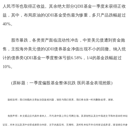
人民币等也取得正收益。其余绝大部分QDII基金一季度未获得正收
益，其中，布局原油的QDII基金受伤最为惨重，多只产品跌幅超过
40%。
股市暴跌，各类资产面临流动性冲击，中资美元债遭到资金抛
售，主投海外美元债的QDII债券基金净值出现不小的回撤。纳入统
计的债券类QDII基金一季度整体亏损6.58%，1/4的基金跌幅超过
10%。
(原标题：一季度偏股基金整体抗跌 医药基金表现抢眼)
版权说明：我们转载的文章如涉及版权问题，请您与我们联系，我们将在第一时间删除处理，谢谢。
免责声明：本文观点仅代表作者本人，不代表中国上市公司网立场。其原创性以及文中陈述文字和内容未经本站
证实，对本文以及其中全部或者部分内容、文字的真实性、完整性、及时性本站不作任何保证或承诺，请读者仅作参