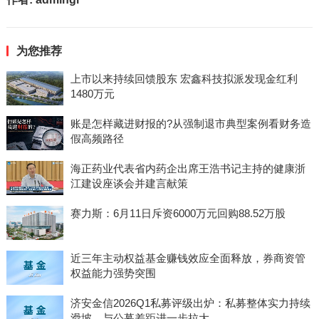
为您推荐
上市以来持续回馈股东 宏鑫科技拟派发现金红利
1480万元
账是怎样藏进财报的?从强制退市典型案例看财务造
假高频路径
海正药业代表省内药企出席王浩书记主持的健康浙
江建设座谈会并建言献策
赛力斯：6月11日斥资6000万元回购88.52万股
近三年主动权益基金赚钱效应全面释放，券商资管
权益能力强势突围
济安金信2026Q1私募评级出炉：私募整体实力持续
滑坡，与公募差距进一步拉大