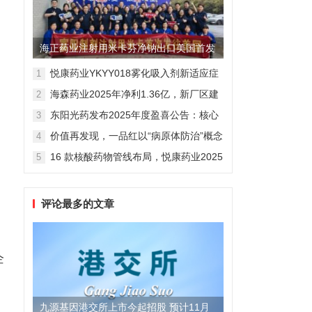
海正药业注射用米卡芬净钠出口美国首发
制剂全球化迈出关键一步
悦康药业YKYY018雾化吸入剂新适应症
1
获FDA临床试验批准，用于人偏肺病毒
海森药业2025年净利1.36亿，新厂区建
2
感染防治
设提速锚定“十五五”
东阳光药发布2025年度盈喜公告：核心
3
业务稳健驱动，国际化布局开启增长新
价值再发现，一品红以“病原体防治”概念
4
维度
勾勒增长新曲线
16 款核酸药物管线布局，悦康药业2025
5
年报披露多项创新药进展
评论最多的文章
企
九源基因港交所上市今起招股 预计11月