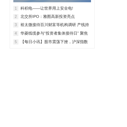
28日上市
科积电——让世界用上安全电!
1
北交所IPO：雅图高新投资亮点
2
裕太微接待百川财富等机构调研 产线持
3
，
续拓宽海外收入快速增长
华菱线缆参与“投资者集体接待日” 聚焦
4
特种线缆 夯实企业竞争力
【每日小讯】股市震荡下挫，沪深指数
5
齐跌，市场整体表现弱势