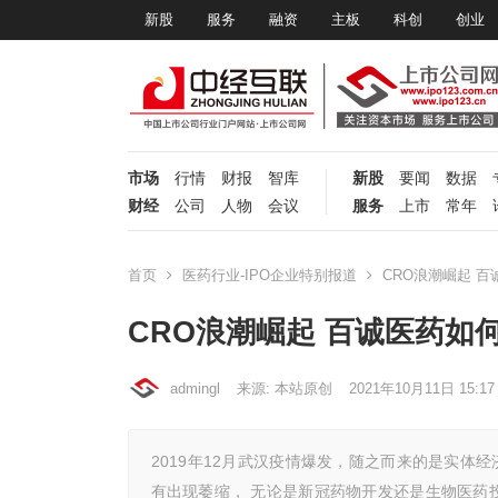
新股
服务
融资
主板
科创
创业
市场
行情
财报
智库
新股
要闻
数据
财经
公司
人物
会议
服务
上市
常年
首页
医药行业-IPO企业特别报道
CRO浪潮崛起 
CRO浪潮崛起 百诚医药如
admingl
来源: 本站原创
2021年10月11日 15:17
2019年12月武汉疫情爆发，随之而来的是实体
有出现萎缩， 无论是新冠药物开发还是生物医药