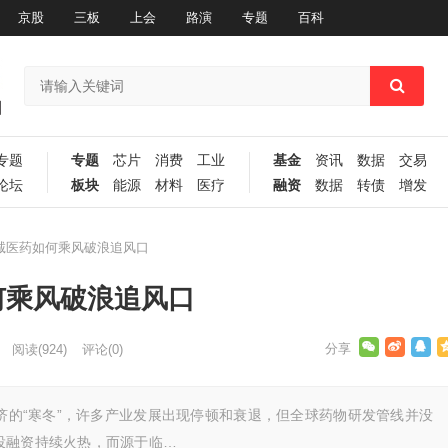
京股
三板
上会
路演
专题
百科
专题
专题
芯片
消费
工业
基金
资讯
数据
交易
论坛
板块
能源
材料
医疗
融资
数据
转债
增发
百诚医药如何乘风破浪追风口
何乘风破浪追风口
阅读
(924)
评论(0)
经济的“寒冬”，许多产业发展出现停顿和衰退，但全球药物研发管线并没
投融资持续火热，而源于临…