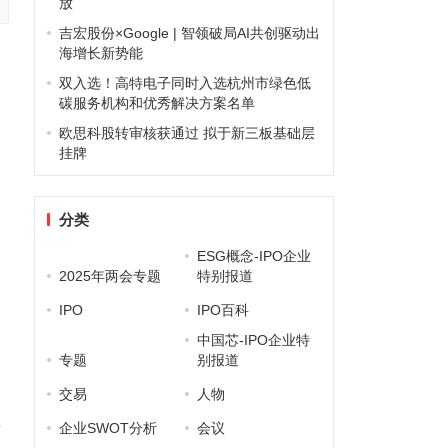
放
吉宏股份×Google | 智领破局AI共创驱动出
海增长新势能
，
双入选！高特电子同时入选杭州市绿色低
碳服务机构和优秀解决方案名单
欧思科股转审核获通过 拟于新三板基础层
挂牌
分类
ESG概念-IPO企业
2025年两会专题
特别报道
IPO
IPO百科
中国芯-IPO企业特
专题
别报道
交易
人物
类
企业SWOT分析
会议