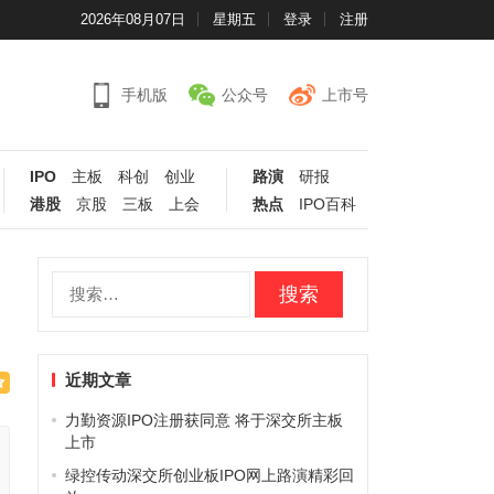
2026年08月07日
星期五
登录
注册
手机版
公众号
上市号
IPO
主板
科创
创业
路演
研报
港股
京股
三板
上会
热点
IPO百科
搜
索：
近期文章
力勤资源IPO注册获同意 将于深交所主板
上市
绿控传动深交所创业板IPO网上路演精彩回