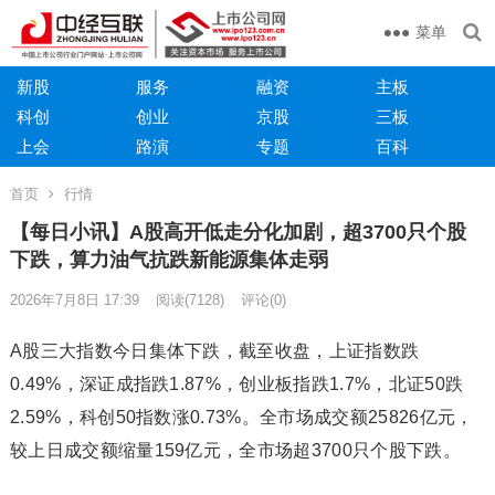
菜单
新股
服务
融资
主板
科创
创业
京股
三板
上会
路演
专题
百科
首页
行情
【每日小讯】A股高开低走分化加剧，超3700只个股
下跌，算力油气抗跌新能源集体走弱
2026年7月8日 17:39
阅读
(7128)
评论(0)
A股三大指数今日集体下跌，截至收盘，上证指数跌
0.49%，深证成指跌1.87%，创业板指跌1.7%，北证50跌
2.59%，科创50指数涨0.73%。全市场成交额25826亿元，
较上日成交额缩量159亿元，全市场超3700只个股下跌。