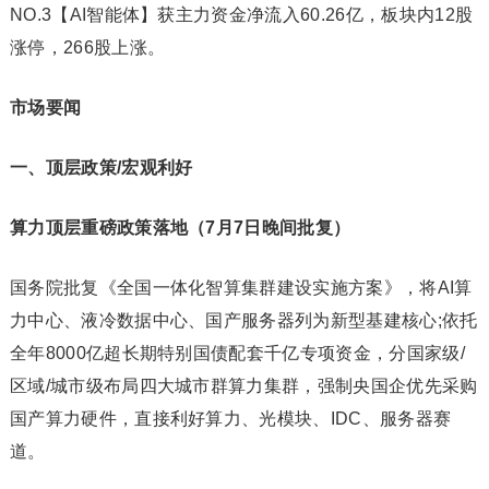
NO.3【AI智能体】获主力资金净流入60.26亿，板块内12股
涨停，266股上涨。
市场要闻
一、顶层政策/宏观利好
算力顶层重磅政策落地（
7
月
7
日晚间批复）
国务院批复《全国一体化智算集群建设实施方案》，将AI算
力中心、液冷数据中心、国产服务器列为新型基建核心;依托
全年8000亿超长期特别国债配套千亿专项资金，分国家级/
区域/城市级布局四大城市群算力集群，强制央国企优先采购
国产算力硬件，直接利好算力、光模块、IDC、服务器赛
道。