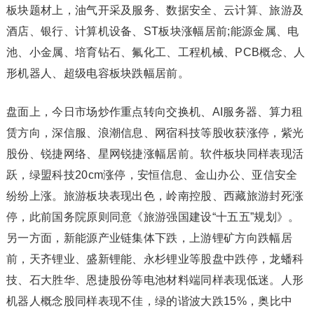
板块题材上，油气开采及服务、数据安全、云计算、旅游及
酒店、银行、计算机设备、ST板块涨幅居前;能源金属、电
池、小金属、培育钻石、氟化工、工程机械、PCB概念、人
形机器人、超级电容板块跌幅居前。
盘面上，今日市场炒作重点转向交换机、AI服务器、算力租
赁方向，深信服、浪潮信息、网宿科技等股收获涨停，紫光
股份、锐捷网络、星网锐捷涨幅居前。软件板块同样表现活
跃，绿盟科技20cm涨停，安恒信息、金山办公、亚信安全
纷纷上涨。旅游板块表现出色，岭南控股、西藏旅游封死涨
停，此前国务院原则同意《旅游强国建设“十五五”规划》。
另一方面，新能源产业链集体下跌，上游锂矿方向跌幅居
前，天齐锂业、盛新锂能、永杉锂业等股盘中跌停，龙蟠科
技、石大胜华、恩捷股份等电池材料端同样表现低迷。人形
机器人概念股同样表现不佳，绿的谐波大跌15%，奥比中