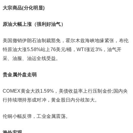
大宗商品(分化明显)
原油大幅上涨（强利好油气）
美国撤销伊朗石油制裁豁免，霍尔木兹海峡地缘紧张，布伦
特原油大涨5.58%站上76美元/桶，WTI涨近3%，油气开
采、油服、油运全线受益。
贵金属外盘走弱
COMEX黄金大跌1.59%，美债收益率上行压制金价;国内央
行持续增持形成对冲，黄金股日内分歧加大。
伦铜小幅反弹，工业金属震荡。
海外宏观