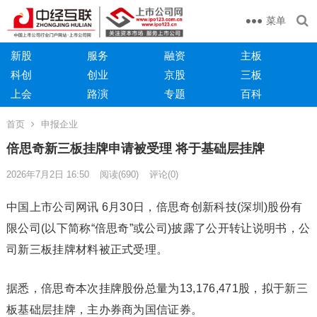
菜单
新股
服务
融资
主板
科创
创业
京股
三板
上会
路演
专题
百科
首页
申报企业
倍思奇新三板挂牌申请被受理 将于基础层挂牌
2026年7月2日 16:50
阅读
(690)
评论(0)
中国上市公司网讯 6月30日，倍思奇创新科技(深圳)股份有
限公司(以下简称“倍思奇”或公司)披露了公开转让说明书，公
司新三板挂牌材料被正式受理。
据悉，倍思奇本次挂牌股份总量为13,176,471股，拟于新三
板基础层挂牌，主办券商为国信证券。