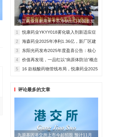
海正药业注射用米卡芬净钠出口美国首发
制剂全球化迈出关键一步
悦康药业YKYY018雾化吸入剂新适应症
1
获FDA临床试验批准，用于人偏肺病毒
海森药业2025年净利1.36亿，新厂区建
2
感染防治
设提速锚定“十五五”
东阳光药发布2025年度盈喜公告：核心
3
业务稳健驱动，国际化布局开启增长新
价值再发现，一品红以“病原体防治”概念
4
维度
勾勒增长新曲线
16 款核酸药物管线布局，悦康药业2025
5
年报披露多项创新药进展
评论最多的文章
九源基因港交所上市今起招股 预计11月