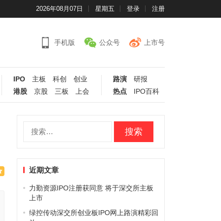
2026年08月07日
星期五
登录
注册
手机版
公众号
上市号
IPO
主板
科创
创业
路演
研报
港股
京股
三板
上会
热点
IPO百科
搜
索：
近期文章
力勤资源IPO注册获同意 将于深交所主板
上市
绿控传动深交所创业板IPO网上路演精彩回