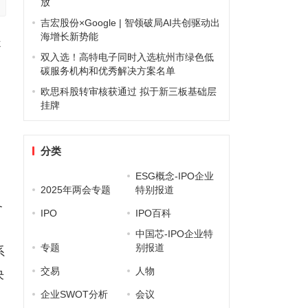
放
吉宏股份×Google | 智领破局AI共创驱动出
海增长新势能
提
双入选！高特电子同时入选杭州市绿色低
碳服务机构和优秀解决方案名单
欧思科股转审核获通过 拟于新三板基础层
挂牌
分类
ESG概念-IPO企业
2025年两会专题
特别报道
备
IPO
IPO百科
中国芯-IPO企业特
专题
别报道
系
交易
人物
决
企业SWOT分析
会议