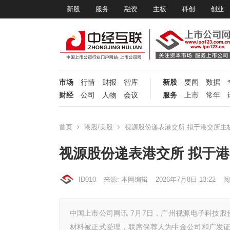
新股
服务
融资
主板
科创
创业
市场
行情
财报
智库
新股
要闻
数据
财经
公司
人物
会议
服务
上市
常年
首页
港股/美股
视源股份递表港交所 拟于港交所主
视源股份递表港交所 拟于
ID010
来源: 本网编辑
2026年7月8日 13:22
阅
中国上市公司网讯 7月7日，广州视源电子科技股
材料被正式受理，联席保荐人为中金公司和广发证