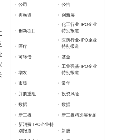
公司
公告
，
再融资
创新层
，
化工行业-IPO企业
创新项目
特别报道
工
医药行业-IPO企业
泛
医疗
特别报道
业
可转债
基金
议
工业强基-IPO企业
增发
特别报道
长
市场
常年
并购重组
投资风险
数据
数据
新三板
新三板精选层专题
新消费-IPO企业特
别报道
新股