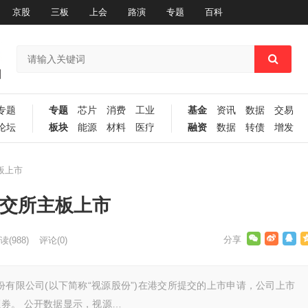
京股
三板
上会
路演
专题
百科
专题
专题
芯片
消费
工业
基金
资讯
数据
交易
论坛
板块
能源
材料
医疗
融资
数据
转债
增发
板上市
港交所主板上市
读
(988)
评论(0)
份有限公司(以下简称“视源股份”)在港交所提交的上市申请，公司上市
券。 公开数据显示，视源…