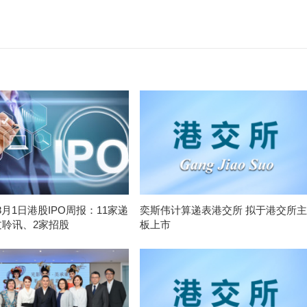
-8月1日港股IPO周报：11家递
奕斯伟计算递表港交所 拟于港交所主
过聆讯、2家招股
板上市