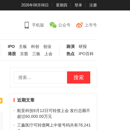
2026年08月06日
星期四
登录
注册
手机版
公众号
上市号
IPO
主板
科创
创业
路演
研报
港股
京股
三板
上会
热点
IPO百科
搜
索：
近期文章
航亚科技8月12日可转债上会 发行总额不
超过60,000.00万元
三鑫医疗可转债网上中签号码共有78,241