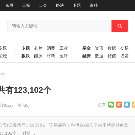
京股
三板
上会
路演
专题
百科
专题
专题
芯片
消费
工业
基金
资讯
数据
交易
论坛
板块
能源
材料
医疗
融资
数据
转债
增发
2个
123,102个
读
(822)
评论(0)
司(证券代码：603786，证券简称：科博达)发布了向不特定对象发
,102个。 科博…