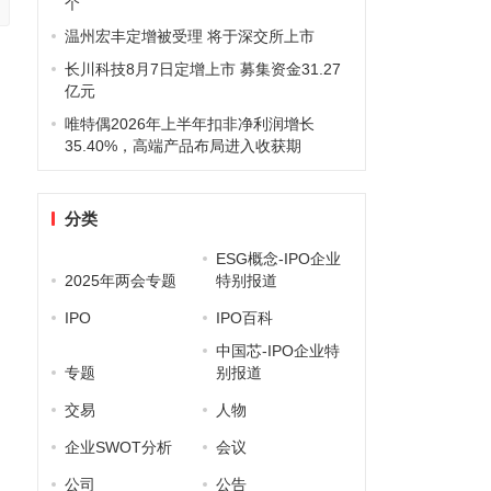
个
温州宏丰定增被受理 将于深交所上市
长川科技8月7日定增上市 募集资金31.27
亿元
唯特偶2026年上半年扣非净利润增长
35.40%，高端产品布局进入收获期
分类
ESG概念-IPO企业
2025年两会专题
特别报道
IPO
IPO百科
中国芯-IPO企业特
专题
别报道
交易
人物
企业SWOT分析
会议
公司
公告