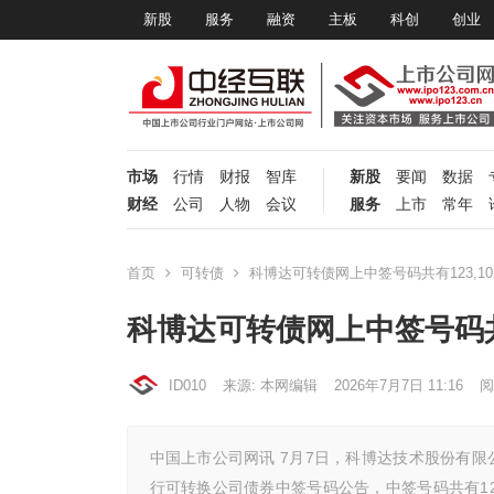
新股
服务
融资
主板
科创
创业
市场
行情
财报
智库
新股
要闻
数据
财经
公司
人物
会议
服务
上市
常年
首页
可转债
科博达可转债网上中签号码共有123,10
科博达可转债网上中签号码共有
ID010
来源: 本网编辑
2026年7月7日 11:16
阅
中国上市公司网讯 7月7日，科博达技术股份有限公
行可转换公司债券中签号码公告，中签号码共有123