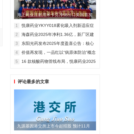
海正药业注射用米卡芬净钠出口美国首发
制剂全球化迈出关键一步
悦康药业YKYY018雾化吸入剂新适应症
1
获FDA临床试验批准，用于人偏肺病毒
海森药业2025年净利1.36亿，新厂区建
2
感染防治
设提速锚定“十五五”
东阳光药发布2025年度盈喜公告：核心
3
业务稳健驱动，国际化布局开启增长新
价值再发现，一品红以“病原体防治”概念
4
维度
勾勒增长新曲线
16 款核酸药物管线布局，悦康药业2025
5
年报披露多项创新药进展
评论最多的文章
九源基因港交所上市今起招股 预计11月