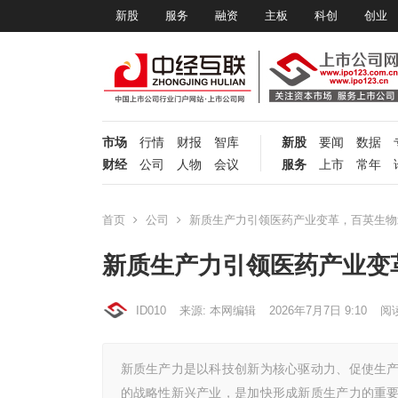
新股
服务
融资
主板
科创
创业
市场
行情
财报
智库
新股
要闻
数据
财经
公司
人物
会议
服务
上市
常年
首页
公司
新质生产力引领医药产业变革，百英生物北
新质生产力引领医药产业变
ID010
来源: 本网编辑
2026年7月7日 9:10
阅
新质生产力是以科技创新为核心驱动力、促使生
的战略性新兴产业，是加快形成新质生产力的重要