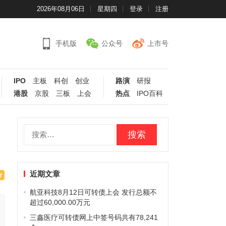
2026年08月06日
星期四
登录
注册
手机版
公众号
上市号
IPO
主板
科创
创业
路演
研报
港股
京股
三板
上会
热点
IPO百科
搜
索：
近期文章
航亚科技8月12日可转债上会 发行总额不
超过60,000.00万元
三鑫医疗可转债网上中签号码共有78,241