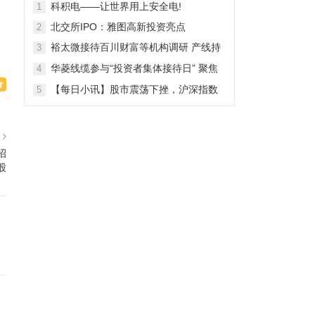
28日上市
科积电——让世界用上安全电!
1
北交所IPO：雅图高新投资亮点
2
裕太微接待百川财富等机构调研 产线持
3
续拓宽海外收入快速增长
华菱线缆参与“投资者集体接待日” 聚焦
4
特种线缆 夯实企业竞争力
【每日小讯】股市震荡下挫，沪深指数
5
齐跌，市场整体表现弱势
篇
招
股