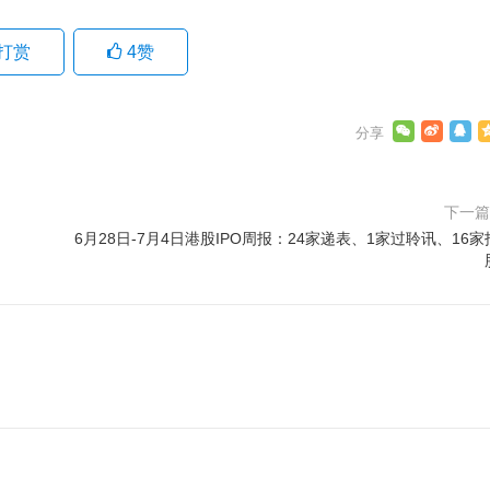
打赏
4
赞
下一
6月28日-7月4日港股IPO周报：24家递表、1家过聆讯、16家