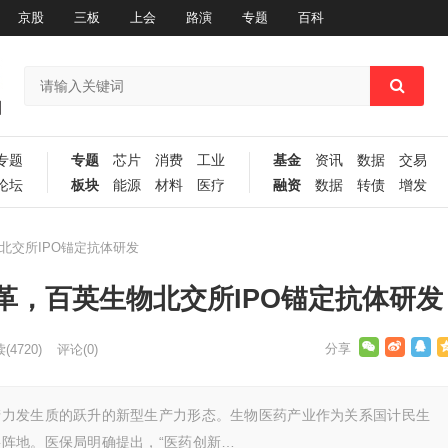
京股
三板
上会
路演
专题
百科
专题
专题
芯片
消费
工业
基金
资讯
数据
交易
论坛
板块
能源
材料
医疗
融资
数据
转债
增发
交所IPO锚定抗体研发
革，百英生物北交所IPO锚定抗体研发
读
(4720)
评论(0)
产力发生质的跃升的新型生产力形态。生物医药产业作为关系国计民生
阵地。医保局明确提出，“医药创新…