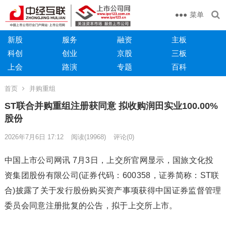
菜单
新股
服务
融资
主板
科创
创业
京股
三板
上会
路演
专题
百科
首页
并购重组
ST联合并购重组注册获同意 拟收购润田实业100.00%
股份
2026年7月6日 17:12
阅读
(19968)
评论(0)
中国上市公司网讯 7月3日，上交所官网显示，国旅文化投
资集团股份有限公司(证券代码：600358，证券简称：ST联
合)披露了关于发行股份购买资产事项获得中国证券监督管理
委员会同意注册批复的公告，拟于上交所上市。