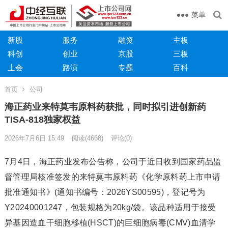
菜单
新股
服务
融资
主板
科创
创业
京股
三板
上会
路演
专题
百科
首页
公司
海正药业来特莫韦原料药获批，同时拟引进创新药
TISA-818独家权益
2026年7月6日 15:49
阅读
(4668)
评论(0)
7月4日，海正药业发布公告称，公司于近日收到国家药品监
督管理局核准签发的来特莫韦原料药《化学原料药上市申请
批准通知书》(通知书编号：2026YS00595)，登记号为
Y20240001247，包装规格为20kg/袋。该品种适用于接受
异基因造血干细胞移植(HSCT)的巨细胞病毒(CMV)血清学