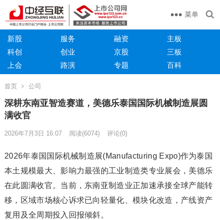
菜单
新股
服务
融资
主板
科创
创业
京股
三板
上会
路演
专题
百科
首页
公司
深耕东南亚智造赛道，美德乐泰国国际机械制造展圆
满收官
2026年7月3日 16:07
阅读
(6074)
评论(0)
2026年泰国国际机械制造展(Manufacturing Expo)作为泰国
本土规模最大、影响力最强的工业制造类专业展会，美德乐
在此圆满收官。当前，东南亚制造业正加速承接全球产能转
移，区域市场核心诉求已向轻量化、模块化改造，产线资产
复用及全周期投入回报倾斜。