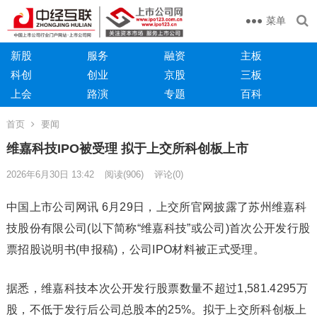
菜单
新股
服务
融资
主板
科创
创业
京股
三板
上会
路演
专题
百科
首页
要闻
维嘉科技IPO被受理 拟于上交所科创板上市
2026年6月30日 13:42
阅读
(906)
评论(0)
中国上市公司网讯 6月29日，上交所官网披露了苏州维嘉科
技股份有限公司(以下简称“维嘉科技”或公司)首次公开发行股
票招股说明书(申报稿)，公司IPO材料被正式受理。
据悉，维嘉科技本次公开发行股票数量不超过1,581.4295万
股，不低于发行后公司总股本的25%。拟于上交所科创板上