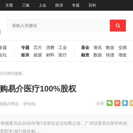
京股
三板
上会
路演
专题
百科
专题
专题
芯片
消费
工业
基金
资讯
数据
交易
论坛
板块
能源
材料
医疗
融资
数据
转债
增发
疗100%股权
购易介医疗100%股权
阅读
(27851)
评论(0)
组审核委员会2026年第7次审议会议结果公告，广州迈普再生医学科技
迈普医学)发行股份购…