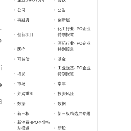
企业SWOT分析
会议
公司
公告
再融资
创新层
化工行业-IPO企业
产
创新项目
特别报道
经
医药行业-IPO企业
医疗
特别报道
可转债
基金
所
工业强基-IPO企业
增发
特别报道
市场
常年
会
并购重组
投资风险
日
数据
数据
新三板
新三板精选层专题
新消费-IPO企业特
别报道
新股