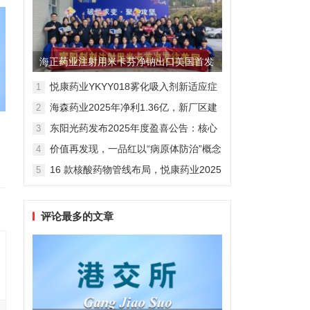
海正药业注射用米卡芬净钠出口美国首发
制剂全球化迈出关键一步
悦康药业YKYY018雾化吸入剂新适应症
1
获FDA临床试验批准，用于人偏肺病毒
海森药业2025年净利1.36亿，新厂区建
2
感染防治
设提速锚定“十五五”
东阳光药发布2025年度盈喜公告：核心
3
业务稳健驱动，国际化布局开启增长新
价值再发现，一品红以“病原体防治”概念
4
维度
勾勒增长新曲线
16 款核酸药物管线布局，悦康药业2025
5
年报披露多项创新药进展
评论最多的文章