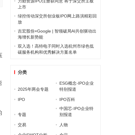
力勤资源IPO注册获同意 将于深交所主板
上市
绿控传动深交所创业板IPO网上路演精彩回
放
吉宏股份×Google | 智领破局AI共创驱动出
海增长新势能
双入选！高特电子同时入选杭州市绿色低
碳服务机构和优秀解决方案名单
医
分类
能
ESG概念-IPO企业
2025年两会专题
特别报道
IPO
IPO百科
，
中国芯-IPO企业特
的
专题
别报道
，
交易
人物