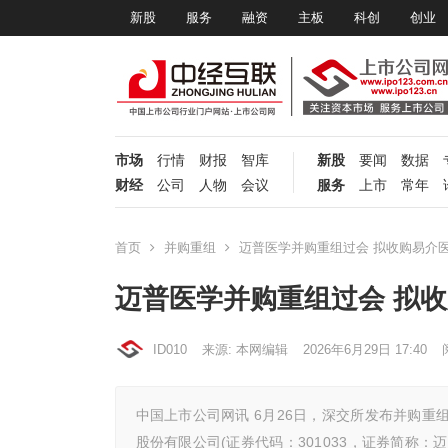
新股
服务
融资
主板
科创
创业
市场
行情
财报
智库
新股
要闻
数据
财经
公司
人物
会议
服务
上市
常年
首页
并购重组
迈普医学并购重组过会 拟收购易介医
迈普医学并购重组过会 拟收
ID010
来源: 本网编辑
2026年6月29日 17:40
中国上市公司网讯 6月26日，深交所发布并购重
股份有限公司(证券代码：301033，证券简称：