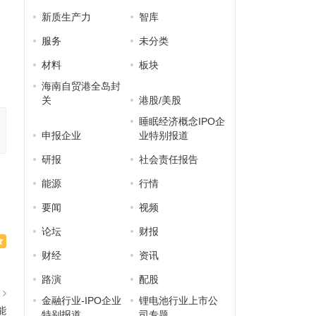
新质生产力
智库
服务
未分类
材料
板块
海南自贸港全岛封
关
港股/美股
睡眠经济概念IPO企
申报企业
业特别报道
研报
社会责任报告
能源
行情
要闻
视频
论坛
财报
财经
资讯
路演
配股
篇
金融行业-IPO企业
锂电池行业上市公
能
特别报道
司专题