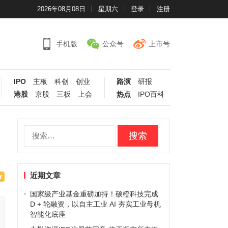
2026年08月08日
星期六
登录
注册
手机版
公众号
上市号
IPO
主板
科创
创业
路演
研报
港股
京股
三板
上会
热点
IPO百科
搜
索：
近期文章
国家级产业基金重磅加持！硕橙科技完成
D + 轮融资，以自主工业 AI 夯实工业母机
智能化底座