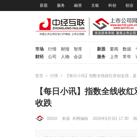
新股
服务
融资
主板
科创
创业
市场
行情
财报
智库
新股
要闻
数据
财经
公司
人物
会议
服务
上市
常年
首页
行情
【每日小讯】指数全线收红双创走强，盘
【每日小讯】指数全线收红
收跌
ID010
来源: 本网编辑
2026年6月3日 17:30
阅