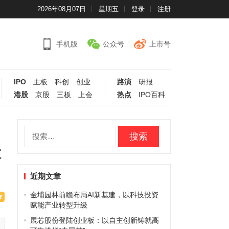
2026年08月07日
星期五
登录
注册
手机版
公众号
上市号
IPO
主板
科创
创业
路演
研报
港股
京股
三板
上会
热点
IPO百科
搜
索：
股
近期文章
金埔园林前瞻布局AI新基建，以科技投资
赋能产业转型升级
展芯股份登陆创业板：以自主创新铸就高