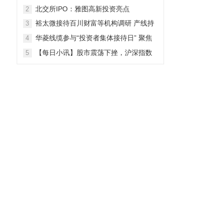
北交所IPO：雅图高新投资亮点
2
裕太微接待百川财富等机构调研 产线持
3
续拓宽海外收入快速增长
华菱线缆参与“投资者集体接待日” 聚焦
4
特种线缆 夯实企业竞争力
【每日小讯】股市震荡下挫，沪深指数
5
齐跌，市场整体表现弱势