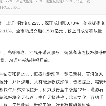
22%，深证成指涨0.73%，创业板指涨1.65%，北证50跌
531亿元，较…
上证指数涨0.22%，深证成指涨0.73%，创业板指涨
数涨2.11%。全市场成交额31531亿元，较上日成交额放量
工、光纤概念、油气开采及服务、铜缆高速连接板块涨
媒、AI语料板块跌幅居前。
丰钻石涨超15%，恒盛能源涨停，楚江新材、黄河旋风
拉升，郑州煤电、大有能源收获涨停，晋控煤业、潞安
板块午后亦持续拉升，科力股份盘中涨超22%，通源石
院线板块全天低迷，中广天择跌停，北京文化、百纳千
荡走低，天娱数科、世纪天鸿、达梦数据领跌板块。