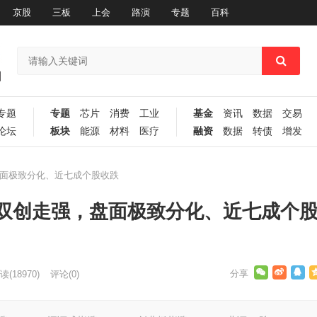
京股
三板
上会
路演
专题
百科
专题
专题
芯片
消费
工业
基金
资讯
数据
交易
论坛
板块
能源
材料
医疗
融资
数据
转债
增发
面极致分化、近七成个股收跌
双创走强，盘面极致分化、近七成个
读
(18970)
评论(0)