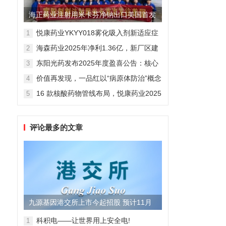
海正药业注射用米卡芬净钠出口美国首发
制剂全球化迈出关键一步
悦康药业YKYY018雾化吸入剂新适应症
1
获FDA临床试验批准，用于人偏肺病毒
海森药业2025年净利1.36亿，新厂区建
2
感染防治
设提速锚定“十五五”
东阳光药发布2025年度盈喜公告：核心
3
业务稳健驱动，国际化布局开启增长新
价值再发现，一品红以“病原体防治”概念
4
维度
勾勒增长新曲线
16 款核酸药物管线布局，悦康药业2025
5
年报披露多项创新药进展
评论最多的文章
九源基因港交所上市今起招股 预计11月
28日上市
科积电——让世界用上安全电!
1