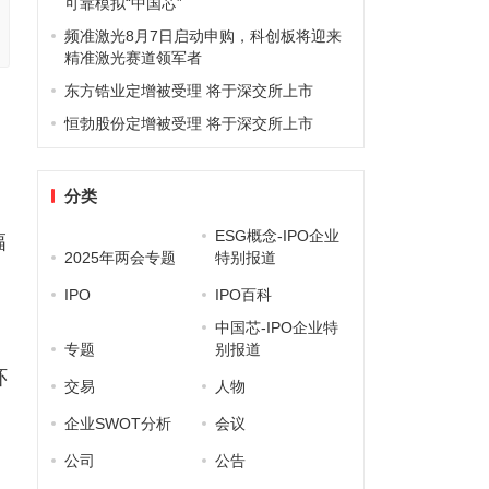
可靠模拟“中国芯”
频准激光8月7日启动申购，科创板将迎来
精准激光赛道领军者
东方锆业定增被受理 将于深交所上市
恒勃股份定增被受理 将于深交所上市
分类
ESG概念-IPO企业
幅
2025年两会专题
特别报道
IPO
IPO百科
中国芯-IPO企业特
、
专题
别报道
环
交易
人物
企业SWOT分析
会议
公司
公告