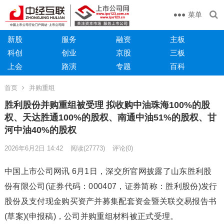
菜单
新股
服务
融资
主板
科创
创业
京股
三板
上会
路演
专题
百科
首页
并购重组
胜利股份并购重组被受理 拟收购中油珠海100%的股
权、天达胜通100%的股权、南通中油51%的股权、甘
河中油40%的股权
2026年6月2日 14:42
阅读
(27773)
评论(0)
中国上市公司网讯 6月1日，深交所官网披露了山东胜利股
份有限公司(证券代码：000407，证券简称：胜利股份)发行
股份及支付现金购买资产并募集配套资金暨关联交易报告书
(草案)(申报稿)，公司并购重组材料被正式受理。