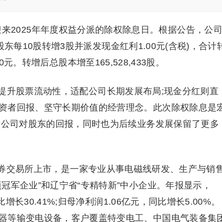
18)迎来2025年年度权益分派的除权除息日。根据公告，公
体股东每10股转增3股并派发现金红利1.00元(含税)，合计
6.40元。转增后总股本增至165,528,433股。
提升股票流动性，适配公司长期发展布局;现金分红则直
资者回报、坚守长期价值的经营理念。此次除权除息是
现了公司对股东的回报，同时也为后续业务发展保留了更多
京证券交易所上市，是一家专业从事电磁线研发、生产与销
冠军企业”和辽宁省“专精特新”中小企业。年报显示，
增长30.41%;归母净利润1.06亿元，同比增长5.00%。
器等输变电设备，客户覆盖特变电工、中国电气装备集