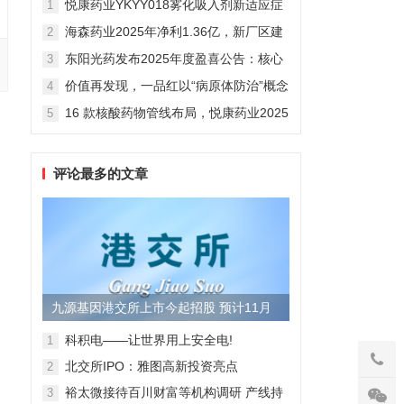
悦康药业YKYY018雾化吸入剂新适应症
1
获FDA临床试验批准，用于人偏肺病毒
海森药业2025年净利1.36亿，新厂区建
2
感染防治
设提速锚定“十五五”
东阳光药发布2025年度盈喜公告：核心
3
业务稳健驱动，国际化布局开启增长新
价值再发现，一品红以“病原体防治”概念
4
维度
勾勒增长新曲线
16 款核酸药物管线布局，悦康药业2025
5
年报披露多项创新药进展
评论最多的文章
九源基因港交所上市今起招股 预计11月
28日上市
科积电——让世界用上安全电!
1
北交所IPO：雅图高新投资亮点
2
裕太微接待百川财富等机构调研 产线持
3