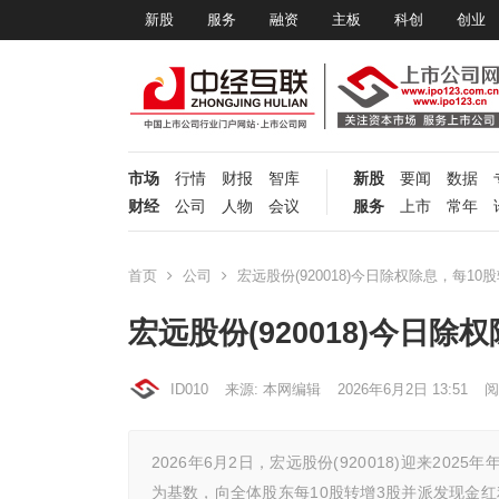
新股
服务
融资
主板
科创
创业
市场
行情
财报
智库
新股
要闻
数据
财经
公司
人物
会议
服务
上市
常年
首页
公司
宏远股份(920018)今日除权除息，每10
宏远股份(920018)今日
ID010
来源: 本网编辑
2026年6月2日 13:51
阅
2026年6月2日，宏远股份(920018)迎来202
为基数，向全体股东每10股转增3股并派发现金红