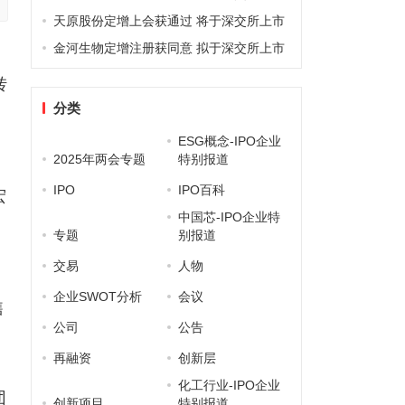
天原股份定增上会获通过 将于深交所上市
金河生物定增注册获同意 拟于深交所上市
司
转
分类
ESG概念-IPO企业
2025年两会专题
特别报道
IPO
IPO百科
宏
中国芯-IPO企业特
专题
别报道
交易
人物
企业SWOT分析
会议
售
公司
公告
再融资
创新层
化工行业-IPO企业
团
创新项目
特别报道