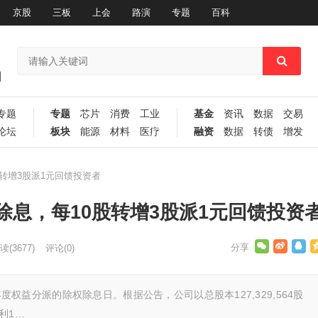
京股
三板
上会
路演
专题
百科
专题
专题
芯片
消费
工业
基金
资讯
数据
交易
论坛
板块
能源
材料
医疗
融资
数据
转债
增发
股转增3股派1元回馈投资者
除权除息，每10股转增3股派1元回馈投资
读
(3677)
评论(0)
5年年度权益分派的除权除息日。根据公告，公司以总股本127,329,564股
利1…