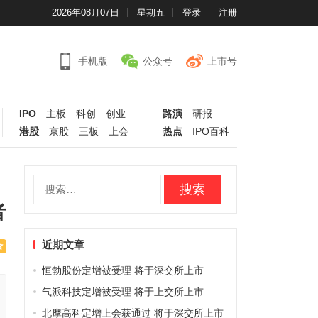
2026年08月07日
星期五
登录
注册
手机版
公众号
上市号
IPO
主板
科创
创业
路演
研报
港股
京股
三板
上会
热点
IPO百科
搜
索：
者
近期文章
恒勃股份定增被受理 将于深交所上市
气派科技定增被受理 将于上交所上市
北摩高科定增上会获通过 将于深交所上市