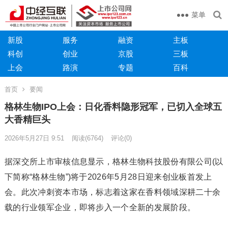
菜单
新股
服务
融资
主板
科创
创业
京股
三板
上会
路演
专题
百科
首页
要闻
格林生物IPO上会：日化香料隐形冠军，已切入全球五
大香精巨头
2026年5月27日 9:51
阅读
(6764)
评论(0)
据深交所上市审核信息显示，格林生物科技股份有限公司(以
下简称“格林生物”)将于2026年5月28日迎来创业板首发上
会。此次冲刺资本市场，标志着这家在香料领域深耕二十余
载的行业领军企业，即将步入一个全新的发展阶段。