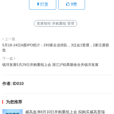
打赏
9
赞
英唐智控 并购重组 受理
上一篇
5月18-24日A股IPO统计：293家企业排队，3过会1暂缓，2家注册获
批
下一篇
镇洋发展5月29日并购重组上会 浙江沪杭甬吸收合并镇洋发展
作者:
ID010
为您推荐
威高血净8月10日并购重组上会 拟购买威高普瑞