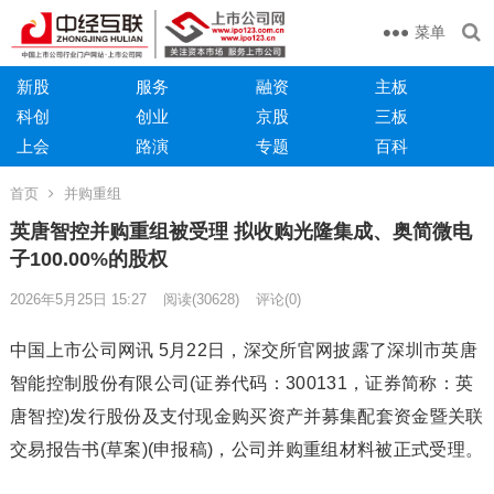
菜单
新股
服务
融资
主板
科创
创业
京股
三板
上会
路演
专题
百科
首页
并购重组
英唐智控并购重组被受理 拟收购光隆集成、奥简微电
子100.00%的股权
2026年5月25日 15:27
阅读
(30628)
评论(0)
中国上市公司网讯 5月22日，深交所官网披露了深圳市英唐
智能控制股份有限公司(证券代码：300131，证券简称：英
唐智控)发行股份及支付现金购买资产并募集配套资金暨关联
交易报告书(草案)(申报稿)，公司并购重组材料被正式受理。