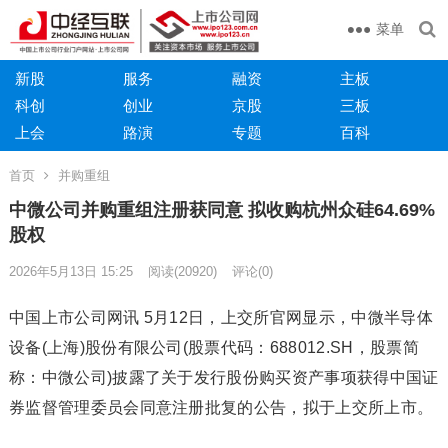
菜单
新股
服务
融资
主板
科创
创业
京股
三板
上会
路演
专题
百科
首页
并购重组
中微公司并购重组注册获同意 拟收购杭州众硅64.69%
股权
2026年5月13日 15:25
阅读
(20920)
评论(0)
中国上市公司网讯 5月12日，上交所官网显示，中微半导体
设备(上海)股份有限公司(股票代码：688012.SH，股票简
称：中微公司)披露了关于发行股份购买资产事项获得中国证
券监督管理委员会同意注册批复的公告，拟于上交所上市。