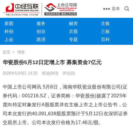
菜单
新股
服务
融资
主板
科创
创业
京股
三板
上会
路演
专题
百科
首页
增发
华瓷股份5月12日定增上市 募集资金7亿元
2026年5月8日 14:25
阅读
(943)
评论(0)
中国上市公司网讯 5月8日，湖南华联瓷业股份有限公司(证
券代码：001216.SZ，证券简称：华瓷股份)披露了2025年
度向特定对象发行A股股票并在主板上市之上市公告书，公
司本次发行的40,091,638股股票预计于5月12日在深圳证券
交易所上市。公司本次发行价格为17.46元/股。