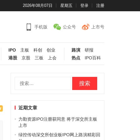
2026年08月07日
星期五
登录
注册
手机版
公众号
上市号
IPO
主板
科创
创业
路演
研报
港股
京股
三板
上会
热点
IPO百科
搜
索：
近期文章
力勤资源IPO注册获同意 将于深交所主板
上市
绿控传动深交所创业板IPO网上路演精彩回