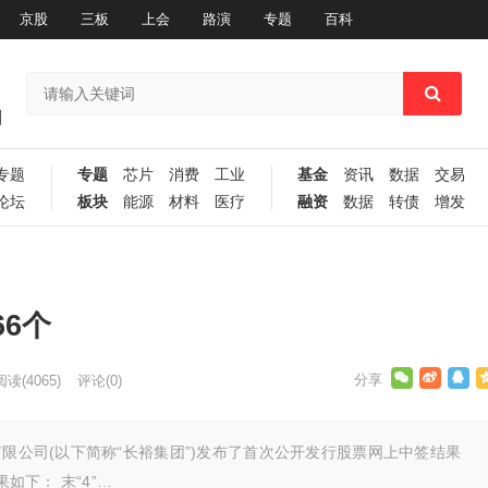
京股
三板
上会
路演
专题
百科
专题
专题
芯片
消费
工业
基金
资讯
数据
交易
论坛
板块
能源
材料
医疗
融资
数据
转债
增发
66个
阅读
(4065)
评论(0)
有限公司(以下简称“长裕集团”)发布了首次公开发行股票网上中签结果
如下： 末“4”…