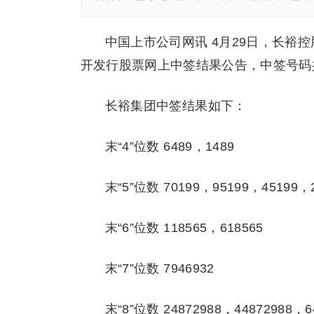
中国上市公司网讯 4月29日，长裕控
开发行股票网上中签结果公告，中签号码共有
长裕集团中签结果如下：
末“4”位数 6489，1489
末“5”位数 70199，95199，45199，
末“6”位数 118565，618565
末“7”位数 7946932
末“8”位数 24872988，44872988，6