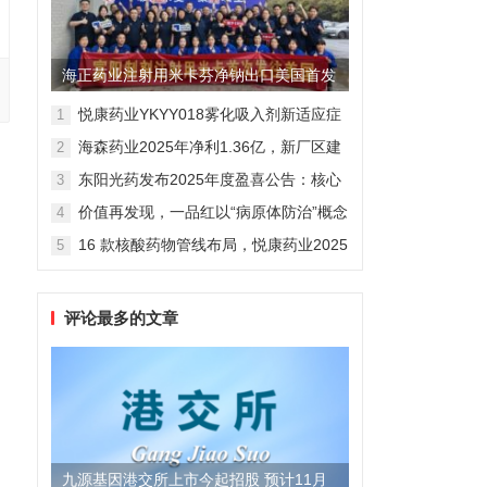
海正药业注射用米卡芬净钠出口美国首发
制剂全球化迈出关键一步
悦康药业YKYY018雾化吸入剂新适应症
1
获FDA临床试验批准，用于人偏肺病毒
海森药业2025年净利1.36亿，新厂区建
2
感染防治
设提速锚定“十五五”
东阳光药发布2025年度盈喜公告：核心
3
业务稳健驱动，国际化布局开启增长新
价值再发现，一品红以“病原体防治”概念
4
维度
勾勒增长新曲线
16 款核酸药物管线布局，悦康药业2025
5
年报披露多项创新药进展
评论最多的文章
九源基因港交所上市今起招股 预计11月