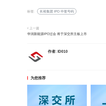
标签:
长裕集团 IPO 中签号码
上一篇
华润新能源IPO过会 将于深交所主板上市
作者:
ID010
为您推荐