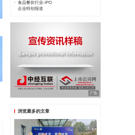
食品餐饮行业-IPO
企业特别报道
广告
浏览最多的文章