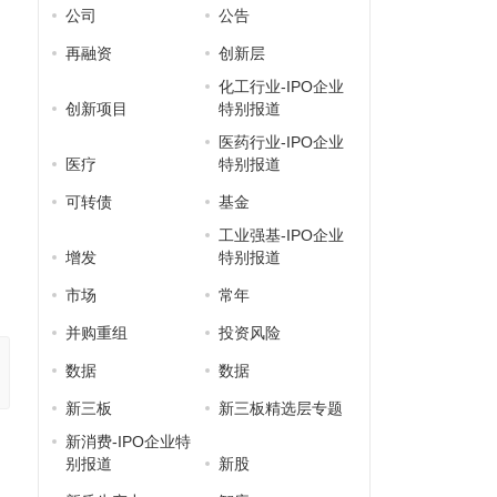
公司
公告
再融资
创新层
化工行业-IPO企业
创新项目
特别报道
医药行业-IPO企业
医疗
特别报道
可转债
基金
工业强基-IPO企业
增发
特别报道
市场
常年
并购重组
投资风险
数据
数据
新三板
新三板精选层专题
新消费-IPO企业特
别报道
新股