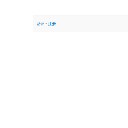
登录
•
注册