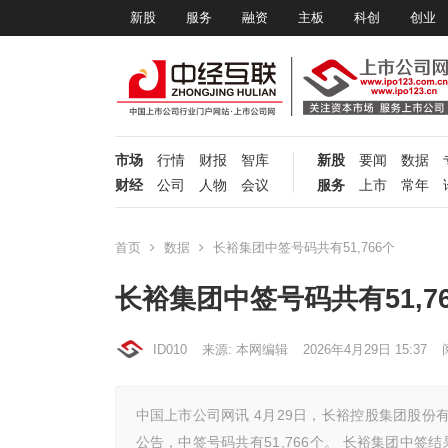
新股
服务
融资
主板
科创
创业
市场
行情
财报
智库
新股
要闻
数据
财经
公司
人物
会议
服务
上市
常年
首页
数据
长裕集团中签号码共有51,766个
长裕集团中签号码共有51,7
ID010
来源: 本网编辑
2026年4月29日 15:37
中国上市公司网讯 4月29日，长裕控股集团股份
公告，中签号码共有51,766个。 长裕集团中签结果