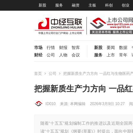
新股
服务
融资
主板
科创
创业
市场
行情
财报
智库
新股
要闻
数据
财经
公司
人物
会议
服务
上市
常年
首页
公司
把握新质生产力方向 一品红与生物医药
把握新质生产力方向 一品
ID010
来源: 本网编辑
2026年3月9日 10:27
阅
随着“十五五”规划编制工作的推进以及近期全国
读“十五五”规划《纲要(草案)》时提出，面向中