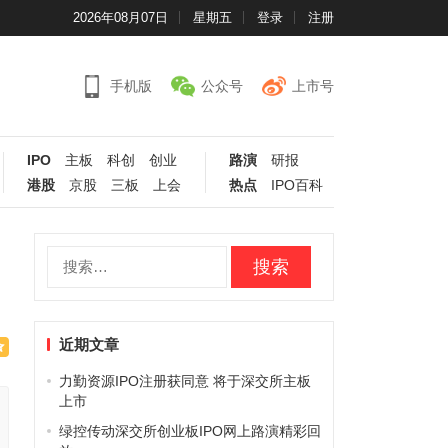
2026年08月07日
星期五
登录
注册
手机版
公众号
上市号
IPO
主板
科创
创业
路演
研报
港股
京股
三板
上会
热点
IPO百科
搜
索：
近期文章
力勤资源IPO注册获同意 将于深交所主板
上市
绿控传动深交所创业板IPO网上路演精彩回