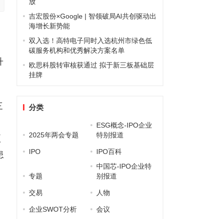
放
吉宏股份×Google | 智领破局AI共创驱动出
海增长新势能
策
双入选！高特电子同时入选杭州市绿色低
碳服务机构和优秀解决方案名单
升
欧思科股转审核获通过 拟于新三板基础层
挂牌
三
分类
ESG概念-IPO企业
2025年两会专题
特别报道
项
IPO
IPO百科
患
中国芯-IPO企业特
专题
别报道
交易
人物
企业SWOT分析
会议