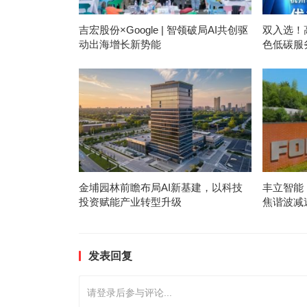
吉宏股份×Google | 智领破局AI共创驱
双入选！
动出海增长新势能
色低碳服
金埔园林前瞻布局AI新基建，以科技
丰立智能
投资赋能产业转型升级
焦谐波减
发表回复
请登录后参与评论...