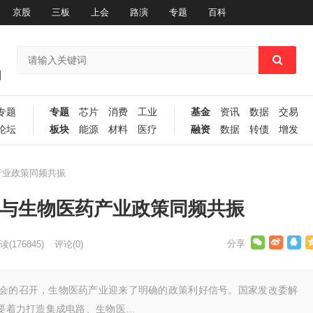
京股
三板
上会
路演
专题
百科
专题
专题
芯片
消费
工业
基金
资讯
数据
交易
论坛
板块
能源
材料
医疗
融资
数据
转债
增发
产业政策同频共振
红与生物医药产业政策同频共振
读
(176845)
评论(0)
两会的召开，生物医药产业迎来了明确的政策利好信号。国家发改委解
期要着力打造集成电路、生物医…