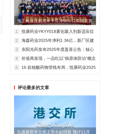
海正药业注射用米卡芬净钠出口美国首发
制剂全球化迈出关键一步
悦康药业YKYY018雾化吸入剂新适应症
1
获FDA临床试验批准，用于人偏肺病毒
海森药业2025年净利1.36亿，新厂区建
2
感染防治
设提速锚定“十五五”
东阳光药发布2025年度盈喜公告：核心
3
业务稳健驱动，国际化布局开启增长新
价值再发现，一品红以“病原体防治”概念
4
维度
勾勒增长新曲线
16 款核酸药物管线布局，悦康药业2025
5
年报披露多项创新药进展
评论最多的文章
九源基因港交所上市今起招股 预计11月