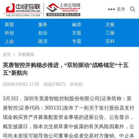
菜单
新股
服务
融资
主板
科创
创业
京股
三板
上会
路演
专题
百科
首页
并购重组
英唐智控并购稳步推进，“双轮驱动”战略锚定“十五
五”新航向
2026年3月4日 17:02
阅读
(73927)
评论(0)
3月3日，深圳市英唐智能控制股份有限公司(证券简称：英
唐智控;证券代码：300131)发布了一则关于发行股份及支付
现金购买资产并募集配套资金事项的进展公告。公告显示，
截至披露日，除本次交易草案中披露的有关风险因素外，公
司尚未发现可能导致公司董事会或者交易对方撤销、中止本