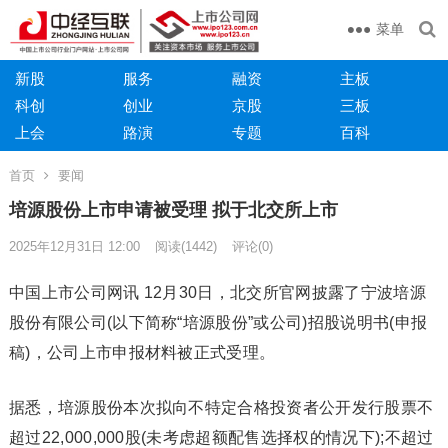
菜单
新股
服务
融资
主板
科创
创业
京股
三板
上会
路演
专题
百科
首页
要闻
培源股份上市申请被受理 拟于北交所上市
2025年12月31日 12:00
阅读
(1442)
评论(0)
中国上市公司网讯 12月30日，北交所官网披露了宁波培源
股份有限公司(以下简称“培源股份”或公司)招股说明书(申报
稿)，公司上市申报材料被正式受理。
据悉，培源股份本次拟向不特定合格投资者公开发行股票不
超过22,000,000股(未考虑超额配售选择权的情况下);不超过