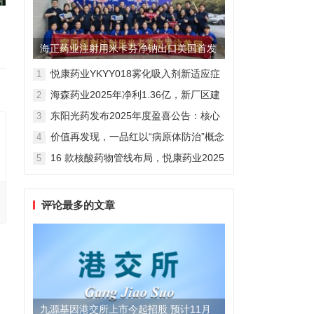
海正药业注射用米卡芬净钠出口美国首发
制剂全球化迈出关键一步
悦康药业YKYY018雾化吸入剂新适应症
1
获FDA临床试验批准，用于人偏肺病毒
海森药业2025年净利1.36亿，新厂区建
2
感染防治
设提速锚定“十五五”
东阳光药发布2025年度盈喜公告：核心
3
业务稳健驱动，国际化布局开启增长新
价值再发现，一品红以“病原体防治”概念
4
维度
勾勒增长新曲线
16 款核酸药物管线布局，悦康药业2025
5
年报披露多项创新药进展
评论最多的文章
九源基因港交所上市今起招股 预计11月