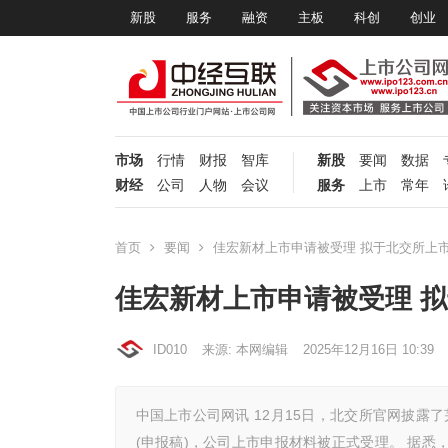
新股
服务
融资
主板
科创
创业
市场
行情
财报
智库
新股
要闻
数据
财经
公司
人物
会议
服务
上市
常年
首页
要闻
佳宏新材上市申请被受理 拟于北交所上
佳宏新材上市申请被受理 
ID010
来源: 本网编辑
2025年12月16日 10:39
中国上市公司网讯 12月15日，北交所官网披露
(申报稿)，公司上市申报材料被正式受理。 据悉