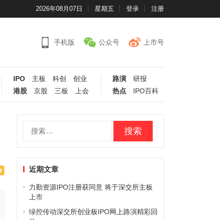
2026年08月07日
星期五
登录
注册
手机版
公众号
上市号
IPO
主板
科创
创业
路演
研报
港股
京股
三板
上会
热点
IPO百科
搜
索：
近期文章
力勤资源IPO注册获同意 将于深交所主板
上市
绿控传动深交所创业板IPO网上路演精彩回