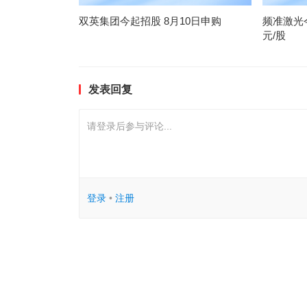
双英集团今起招股 8月10日申购
频准激光今
元/股
发表回复
请登录后参与评论...
登录
•
注册