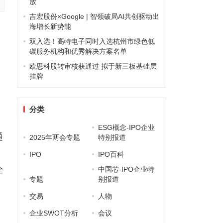
放
吉宏股份×Google | 智领破局AI共创驱动出
海增长新势能
双入选！高特电子同时入选杭州市绿色低
碳服务机构和优秀解决方案名单
欧思科股转审核获通过 拟于新三板基础层
挂牌
分类
ESG概念-IPO企业
通
2025年两会专题
特别报道
IPO
IPO百科
全
中国芯-IPO企业特
专题
别报道
交易
人物
企业SWOT分析
会议