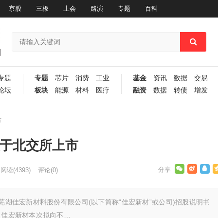
京股
三板
上会
路演
专题
百科
专题
专题
芯片
消费
工业
基金
资讯
数据
交易
论坛
板块
能源
材料
医疗
融资
数据
转债
增发
市
拟于北交所上市
阅读
(4393)
评论(0)
了芜湖佳宏新材料股份有限公司(以下简称“佳宏新材”或公司)招股说明书
，佳宏新材本次拟向不…