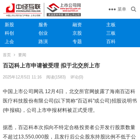
菜单
新股
服务
融资
主板
科创
创业
京股
三板
上会
路演
专题
百科
首页
要闻
百迈科上市申请被受理 拟于北交所上市
2025年12月5日 11:16
阅读
(1583)
评论(0)
中国上市公司网讯 12月4日，北交所官网披露了海南百迈科
医疗科技股份有限公司(以下简称“百迈科”或公司)招股说明书
(申报稿)，公司上市申报材料被正式受理。
据悉，百迈科本次拟向不特定合格投资者公开发行股票数量
不超过13,550,000股，且发行后公众股东持股比例不低于公