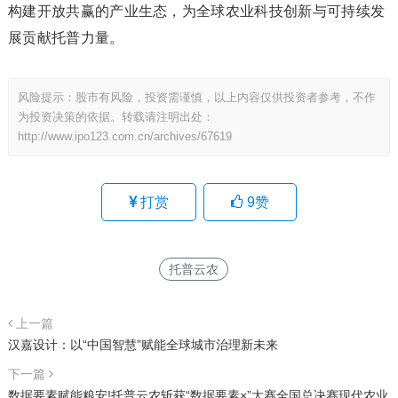
构建开放共赢的产业生态，为全球农业科技创新与可持续发
展贡献托普力量。
风险提示：股市有风险，投资需谨慎，以上内容仅供投资者参考，不作
为投资决策的依据。转载请注明出处：
http://www.ipo123.com.cn/archives/67619
打赏
9
赞
托普云农
上一篇
汉嘉设计：以“中国智慧”赋能全球城市治理新未来
下一篇
数据要素赋能粮安!托普云农斩获“数据要素×”大赛全国总决赛现代农业