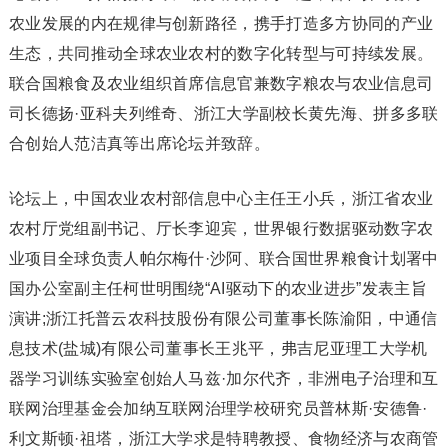
农业发展的内在规律与创新路径，携手打造多方协同的产业
生态，共同推动全球农业农村的数字化转型与可持续发展。
联合国粮食及农业组织首席信息官兼数字粮农与农业信息司
司长德扬·亚科夫列维奇、浙江大学副校长黄先海、拼多多联
合创始人范洁真等出席论坛并致辞。
论坛上，中国农业农村部信息中心主任王小兵，浙江省农业
农村厅党组副书记、厅长李迎宾，世界银行数据驱动数字农
业项目全球负责人帕尔梅什·沙阿、联合国世界粮食计划署中
国办公室副主任柯世明围绕“AI驱动下的农业进步”发表主旨
演讲;浙江托普云农科技股份有限公司董事长陈渝阳，中通信
息技术(盐城)有限公司董事长王兆平，弗吉尼亚理工大学机
器学习训练实验室创始人马兹·加尔代齐，非洲电子治理和互
联网治理基金会加纳互联网治理学校研究员普林斯·安德鲁·
利文斯顿·祖塔，浙江大学求是特聘教授、食物经济与农商管