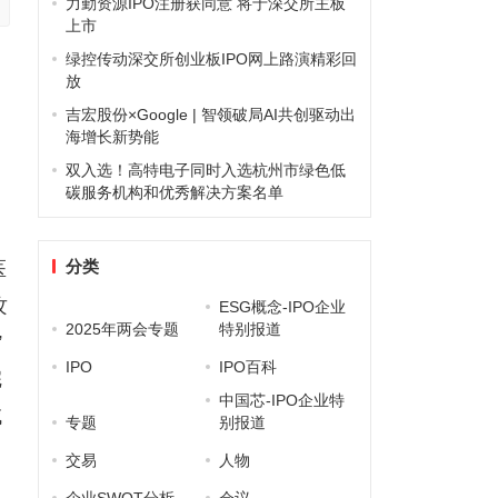
力勤资源IPO注册获同意 将于深交所主板
上市
绿控传动深交所创业板IPO网上路演精彩回
核
放
吉宏股份×Google | 智领破局AI共创驱动出
海增长新势能
双入选！高特电子同时入选杭州市绿色低
碳服务机构和优秀解决方案名单
分类
医
攻
ESG概念-IPO企业
2025年两会专题
特别报道
”
IPO
IPO百科
完
中国芯-IPO企业特
域
专题
别报道
交易
人物