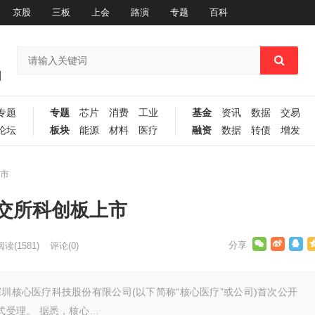
京股
三板
上会
路演
专题
百科
专题
专题
芯片
消费
工业
基金
资讯
数据
交易
论坛
板块
能源
材料
医疗
融资
数据
转债
增发
上市
上交所科创板上市
阅读
(1581)
评论(0)
深圳核心医疗科技股份有限公司(以下简称“核心医疗”或公司)首次公开
式受理。 据悉，核心…