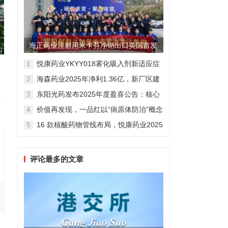
海正药业注射用米卡芬净钠出口美国首发
制剂全球化迈出关键一步
悦康药业YKYY018雾化吸入剂新适应症
1
获FDA临床试验批准，用于人偏肺病毒
海森药业2025年净利1.36亿，新厂区建
2
感染防治
设提速锚定“十五五”
东阳光药发布2025年度盈喜公告：核心
3
业务稳健驱动，国际化布局开启增长新
价值再发现，一品红以“病原体防治”概念
4
维度
勾勒增长新曲线
16 款核酸药物管线布局，悦康药业2025
5
年报披露多项创新药进展
评论最多的文章