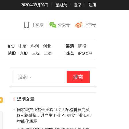
2026年08月08日
星期六
登录
注册
手机版
公众号
上市号
IPO
主板
科创
创业
路演
研报
港股
京股
三板
上会
热点
IPO百科
搜
索：
近期文章
国家级产业基金重磅加持！硕橙科技完成
D + 轮融资，以自主工业 AI 夯实工业母机
智能化底座