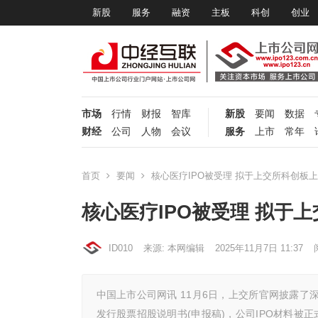
新股
服务
融资
主板
科创
创业
市场
行情
财报
智库
新股
要闻
数据
财经
公司
人物
会议
服务
上市
常年
首页
要闻
核心医疗IPO被受理 拟于上交所科创板
核心医疗IPO被受理 拟于
ID010
来源: 本网编辑
2025年11月7日 11:37
中国上市公司网讯 11月6日，上交所官网披露了
发行股票招股说明书(申报稿)，公司IPO材料被正