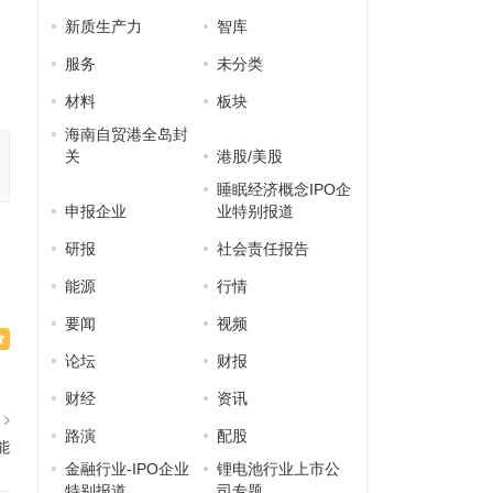
新质生产力
智库
服务
未分类
材料
板块
海南自贸港全岛封
关
港股/美股
睡眠经济概念IPO企
申报企业
业特别报道
研报
社会责任报告
能源
行情
要闻
视频
论坛
财报
财经
资讯
篇
路演
配股
能
金融行业-IPO企业
锂电池行业上市公
特别报道
司专题