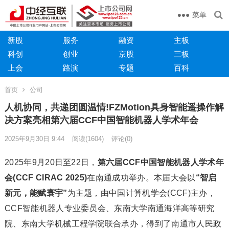
菜单
新股
服务
融资
主板
科创
创业
京股
三板
上会
路演
专题
百科
首页
公司
人机协同，共递团圆温情!FZMotion具身智能遥操作解
决方案亮相第六届CCF中国智能机器人学术年会
2025年9月30日 9:44
阅读
(1604)
评论(0)
2025年9月20日至22日，
第六届CCF中国智能机器人学术年
会(CCF CIRAC 2025)
在南通成功举办。本届大会以
“智启
新元，能赋寰宇”
为主题，由中国计算机学会(CCF)主办，
CCF智能机器人专业委员会、东南大学南通海洋高等研究
院、东南大学机械工程学院联合承办，得到了南通市人民政