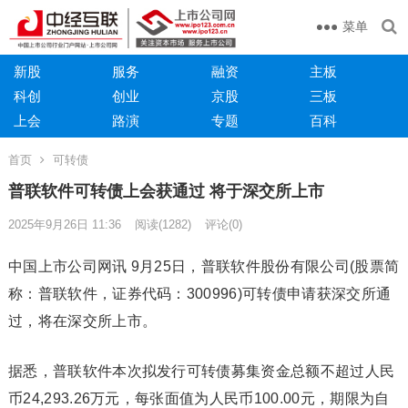
菜单
新股
服务
融资
主板
科创
创业
京股
三板
上会
路演
专题
百科
首页
可转债
普联软件可转债上会获通过 将于深交所上市
2025年9月26日 11:36
阅读
(1282)
评论(0)
中国上市公司网讯 9月25日，普联软件股份有限公司(股票简
称：普联软件，证券代码：300996)可转债申请获深交所通
过，将在深交所上市。
据悉，普联软件本次拟发行可转债募集资金总额不超过人民
币24,293.26万元，每张面值为人民币100.00元，期限为自