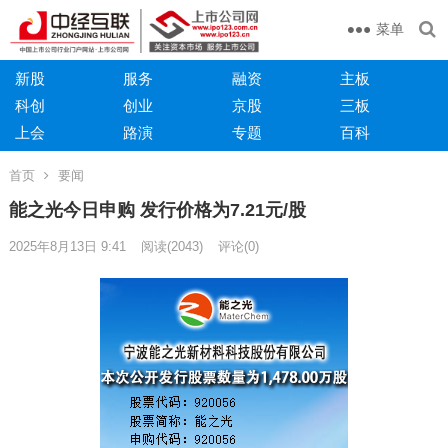
菜单
新股
服务
融资
主板
科创
创业
京股
三板
上会
路演
专题
百科
首页
要闻
能之光今日申购 发行价格为7.21元/股
2025年8月13日 9:41
阅读
(2043)
评论(0)