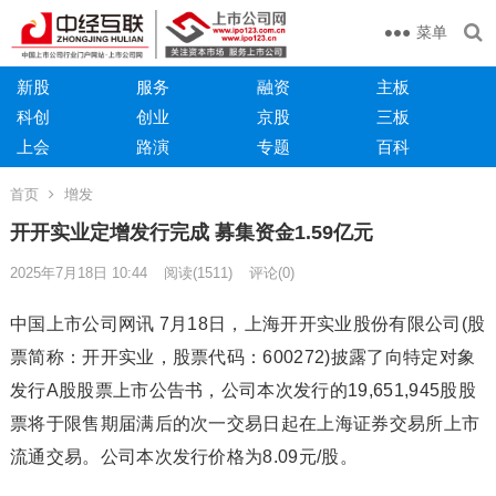
菜单
新股
服务
融资
主板
科创
创业
京股
三板
上会
路演
专题
百科
首页
增发
开开实业定增发行完成 募集资金1.59亿元
2025年7月18日 10:44
阅读
(1511)
评论(0)
中国上市公司网讯 7月18日，上海开开实业股份有限公司(股
票简称：开开实业，股票代码：600272)披露了向特定对象
发行A股股票上市公告书，公司本次发行的19,651,945股股
票将于限售期届满后的次一交易日起在上海证券交易所上市
流通交易。公司本次发行价格为8.09元/股。