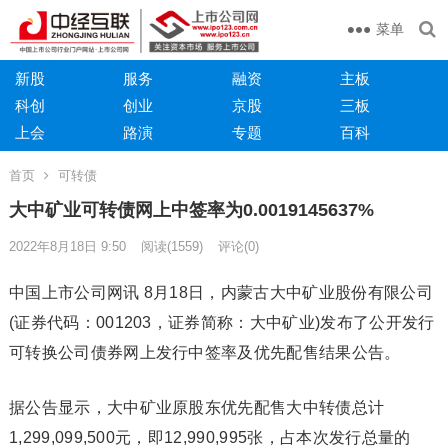
菜单
新股
服务
融资
主板
科创
创业
京股
三板
上会
路演
专题
百科
首页
可转债
大中矿业可转债网上中签率为0.0019145637%
2022年8月18日 9:50
阅读
(1559)
评论(0)
中国上市公司网讯 8月18日，内蒙古大中矿业股份有限公司
(证券代码：001203，证券简称：大中矿业)发布了公开发行
可转换公司债券网上发行中签率及优先配售结果公告。
据公告显示，大中矿业原股东优先配售大中转债总计
1,299,099,500元，即12,990,995张，占本次发行总量的